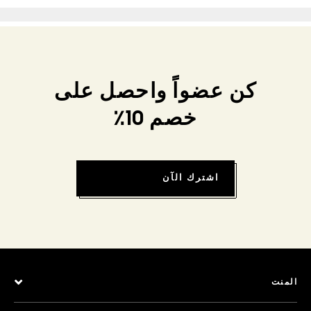
كن عضواً واحصل على
خصم 10٪
اشترك الآن
المنت