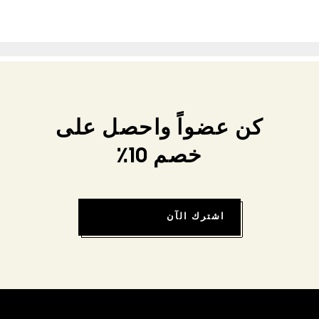
كن عضواً واحصل على
خصم 10٪
اشترك الآن