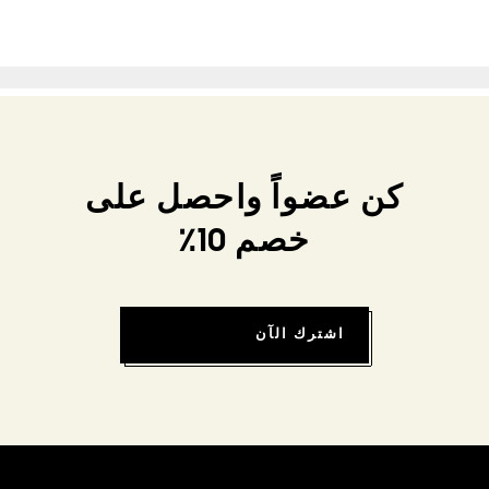
كن عضواً واحصل على
خصم 10٪
اشترك الآن