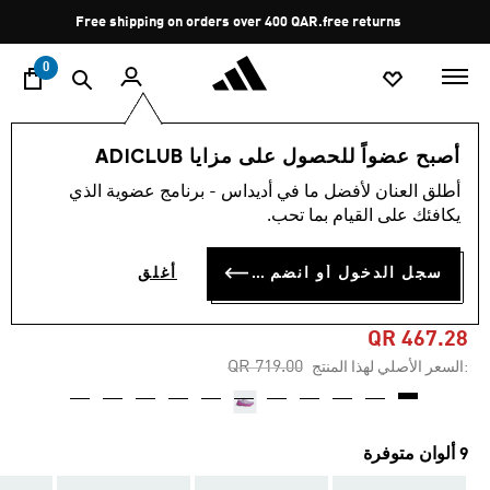
ا
Pause
Free shipping on orders over 400 QAR.
free returns
promotion
rotation
0
النساء
أحذية
أصبح عضواً للحصول على مزايا ADICLUB
أطلق العنان لأفضل ما في أديداس - برنامج عضوية الذي
4.7
(275)
-35%
متوسط
يكافئك على القيام بما تحب.
قيمة
التقييم
حذاء SUPERNOVA RISE 2
هو
سجل الدخول أو انضم الآن
أغلق
4.7
RUNNING
من
5
نجوم.
QR 467.28
Read
Price reduced from
to
QR 719.00
:السعر الأصلي لهذا المنتج
275
Reviews.
رابط
نفس
الصفحة.
9 ألوان متوفرة