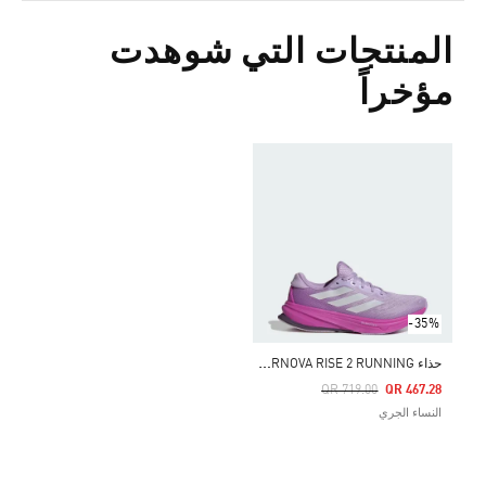
المنتجات التي شوهدت
مؤخراً
-35%
ح
ذاء SUPERNOVA RISE 2 RUNNING
Price Reduced From
To
QR 719.00
QR 467.28
النساء الجري