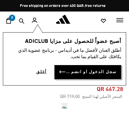
ا
Pause
Free shipping on orders over 400 QAR.
free returns
promotion
rotation
0
النساء
أحذية
أصبح عضواً للحصول على مزايا ADICLUB
أطلق العنان لأفضل ما في أديداس - برنامج عضوية الذي
4.7
(275)
-35%
متوسط
يكافئك على القيام بما تحب.
قيمة
التقييم
حذاء SUPERNOVA RISE 2
هو
سجل الدخول أو انضم الآن
أغلق
4.7
RUNNING
من
5
نجوم.
QR 467.28
Read
Price reduced from
to
QR 719.00
:السعر الأصلي لهذا المنتج
275
Reviews.
رابط
نفس
الصفحة.