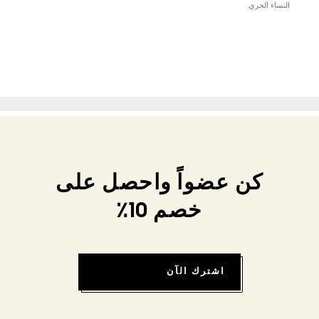
النساء الجري
كن عضواً واحصل على
خصم 10٪
اشترك الآن