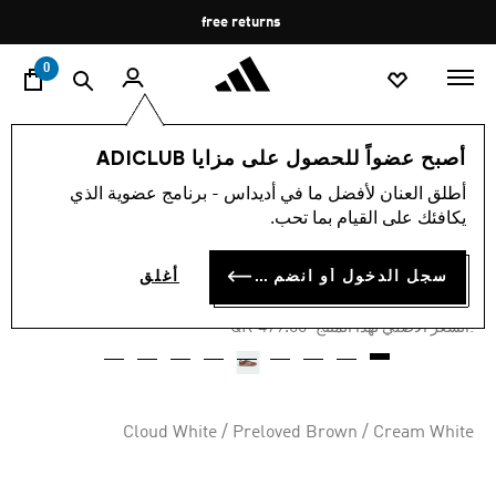
ا
Pause
free returns
promotion
rotation
0
اسلوب حياة
العلامات التجارية
أوريجينالز
أحذية
أصبح عضواً للحصول على مزايا ADICLUB
أطلق العنان لأفضل ما في أديداس - برنامج عضوية الذي
-30%
يكافئك على القيام بما تحب.
حذاء SAMBA OG
سجل الدخول أو انضم الآن
أغلق
QR 335.01
Price reduced from
to
QR 479.00
:السعر الأصلي لهذا المنتج
Cloud White / Preloved Brown / Cream White