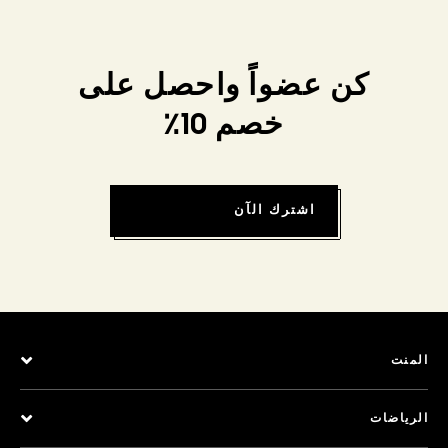
كن عضواً واحصل على
خصم 10٪
اشترك الآن
المنت
الرياضات