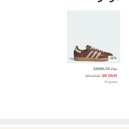
-30%
حذاء SAMBA OG
Price Reduced From
To
QR 479.00
QR 335.01
Originals