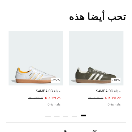
تحب أيضا هذه
ح
Price Reduced From
To
6
s
-25%
-30%
حذاء SAMBA OG
حذاء SAMBA OG
Price Reduced From
To
Price Reduced From
To
QR 479.00
QR 359.25
QR 519.00
QR 358.29
Originals
Originals