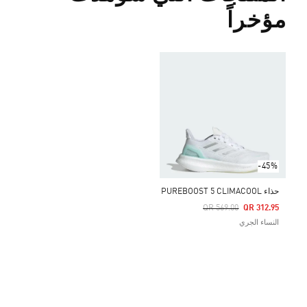
مؤخراً
-45%
حذاء PUREBOOST 5 CLIMACOOL
Price Reduced From
To
QR 569.00
QR 312.95
النساء الجري