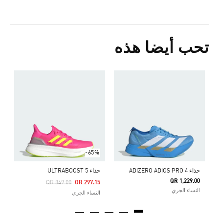
تحب أيضا هذه
ح
Price Reduced From
To
5
ا
-65%
حذاء ADIZERO ADIOS PRO 4
حذاء ULTRABOOST 5
QR 1,229.00
Price Reduced From
To
QR 849.00
QR 297.15
النساء الجري
النساء الجري