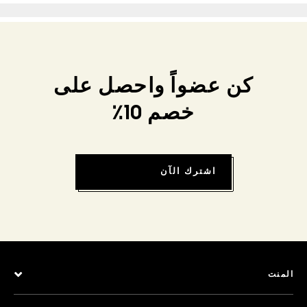
كن عضواً واحصل على
خصم 10٪
اشترك الآن
المنت