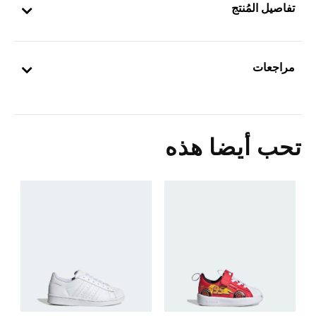
تفاصيل المُنتج
مراجعات
تحب أيضا هذه
ح
Price Reduced From
To
0
s