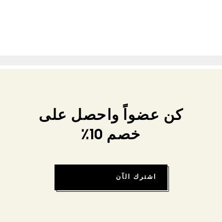
كن عضواً واحصل على
خصم 10٪
اشترك الآن