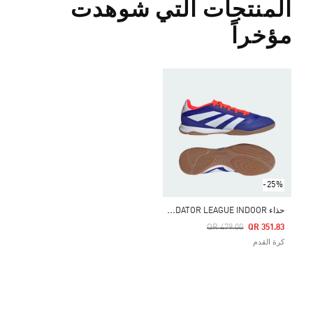
المنتجات التي شوهدت
مؤخراً
-25%
ح
ذاء PREDATOR LEAGUE INDOOR
Price Reduced From
To
QR 479.00
QR 351.83
كرة القدم