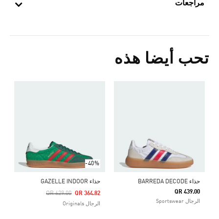
مراجعات
تحب أيضا هذه
ق
0
ا
-40%
حذاء BARREDA DECODE
حذاء GAZELLE INDOOR
QR 439.00
Price Reduced From
To
QR 629.00
QR 364.82
الرجال Sportswear
الرجال Originals