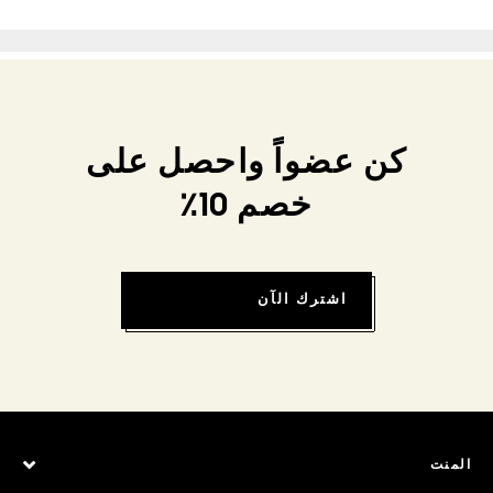
كن عضواً واحصل على
خصم 10٪
اشترك الآن
المنت