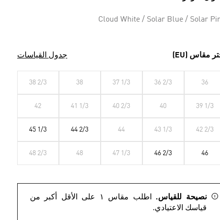
Cloud White / Solar Blue / Solar Pi
تر مقاس (EU)
جدول القياسات
38 2/3
38
37 1/3
36 2/3
36
42
41 1/3
40 2/3
40
39 1/3
45 1/3
44 2/3
44
43 1/3
42 2/3
48 2/3
48
47 1/3
46 2/3
46
نصيحة للقياس.
اطلب مقاس ١ على الأقل أكبر من
قياسك الاعتيادي.