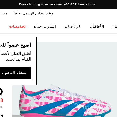
Pause
Free shipping on orders over 400 QAR.
free returns
promotion
موقع أديداس الرسمي Qatar
مساع
rotation
اء
الأطفال
الرياضات
اسلوب حياة
تخفيضات
ال
أصبح عضواً للحصول
أطلق العنان لأفضل
القيام بما تحب.
M
D
60
:ال
4 ألوان متوفرة