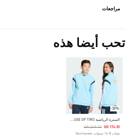
مراجعات
تحب أيضا هذه
-30%
ا
لسترة الرياضية HOUSE OF TIRO
Price Reduced From
To
QR 249.00
QR 174.30
شباب 8-16 سنوات Sportswear