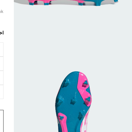
nk
اخ