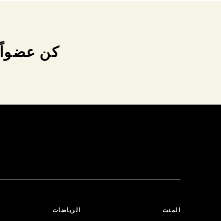
كن عضواً 
المنت
الرياضات