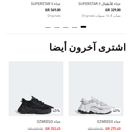
حذاء للأطفال SUPERSTAR II
حذاء SUPERSTAR II
QR 569.00
QR 329.00
شباب 8-16 سنوات Originals
Originals
اشترى آخرون أيضا
ح
Price Reduced From
To
0
ا
-45%
-40%
حذاء OZWEEGO
حذاء OZWEEGO
Price Reduced From
To
Price Reduced From
To
QR 459.00
QR 252.45
QR 459.00
QR 275.40