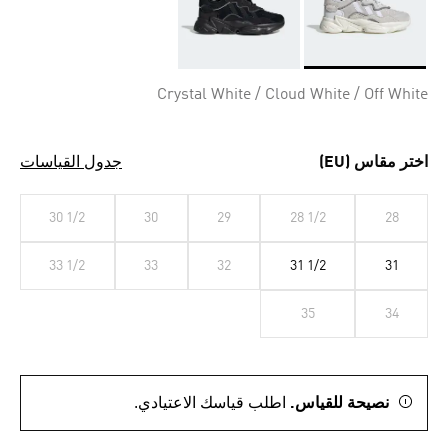
Selected
Crystal White / Cloud White / Off White
اختر مقاس (EU)
جدول القياسات
30 1/2
30
29
28 1/2
28
33 1/2
33
32
31 1/2
31
35
34
نصيحة للقياس.
اطلب قياسك الاعتيادي.