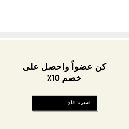
كن عضواً واحصل على
خصم 10٪
اشترك الآن