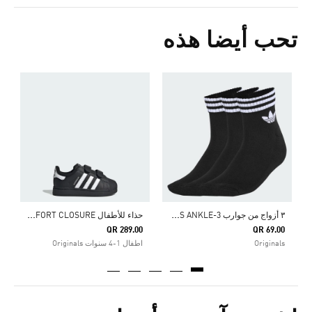
تحب أيضا هذه
ح
0
ش
٣
أزواج من جوارب 3-STRIPES ANKLE
ح
ذاء للأطفال SUPERSTAR II COMFORT CLOSURE
QR 289.00
QR 69.00
Originals
اطفال 1-4 سنوات Originals