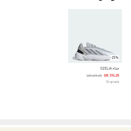
-25%
حذاء OZELIA
Price Reduced From
To
QR 499.00
QR 374.20
Originals