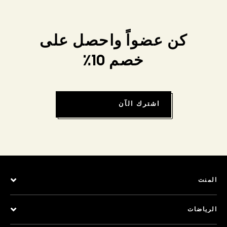
كن عضواً واحصل على
خصم 10٪
اشترك الآن
المنت
الرياضات