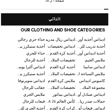
صفحة
1 ل 26
التالي
OUR CLOTHING AND SHOE CATEGORIES
اديداس أحذية أورجينالز
اديداس ريال مدريد
حذاء جري رجالي
أحذية تدريب للرجال
اديداس تخفيضات
أحذية سنيكرز بيضاء للرجال
أحذية اديداس أورجينال للنساء
أحذية كرة القدم للرجال
حذاء للجري
ملابس الجيم
تخفيضات الملابس للأطفال
أحذية للرجال
اديداس سامبا
أحذية كرة القدم
اديداس ألترا بوست
ملابس السباحة للرجال
تخفيضات الملابس الرياضية
أحذية سنيكرز بيضاء للرجال
كامبوس اديداس
ملابس كرة القدم
اديداس سوبرنوفا
مجموعة الملابس الرياضية
تخفيضات الملابس للرجال
حقائب للرجال
اديداس صنادل أورجينال للنساء
اديداس بيداتور
ملابس الجري
حمالات صدر رياضية
كأس العالم FIFA 26™
قبعات للرجال
اديداس قبعات أورجينال للرجال
كرات كرة القدم للرجال
أحذية الجري للنساء