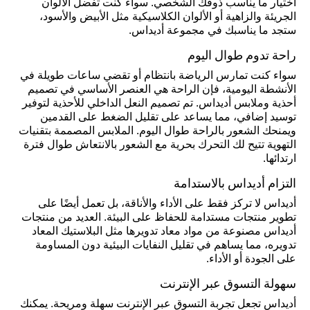
اختيار ما يناسب ذوقك الشخصي. سواء كنت تفضل الألوان
الجريئة والزاهية أو الألوان الكلاسيكية مثل الأبيض والأسود،
ستجد ما يناسبك في مجموعة أديداس.
راحة تدوم طوال اليوم
سواء كنت تمارس الرياضة بانتظام أو تقضي ساعات طويلة في
الأنشطة اليومية، فإن الراحة هي العنصر الأساسي في تصميم
أحذية وملابس أديداس. تم تصميم النعل الداخلي للأحذية لتوفير
توسيد إضافي، مما يساعد على تقليل الضغط على القدمين
ويمنحك الشعور بالراحة طوال اليوم. الملابس المصممة بتقنيات
التهوية تتيح لك التحرك بحرية مع الشعور بالانتعاش طوال فترة
ارتدائها.
التزام أديداس بالاستدامة
أديداس لا تركز فقط على الأداء والأناقة، بل تعمل أيضًا على
تطوير منتجات مستدامة للحفاظ على البيئة. العديد من منتجات
أديداس مصنوعة من مواد معاد تدويرها مثل البلاستيك المعاد
تدويره، مما يساهم في تقليل النفايات البيئية دون المساومة
على الجودة أو الأداء.
سهولة التسوق عبر الإنترنت
أديداس تجعل تجربة التسوق عبر الإنترنت سهلة ومريحة. يمكنك