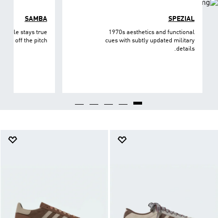
SAMBA
SPEZIAL
et style stays true
1970s aesthetics and functional
n and off the pitch.
cues with subtly updated military
details.