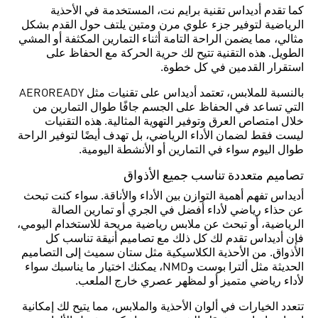
كما تقدم أديداس تقنية برايم نت، المستخدمة في الأحذية
الرياضية لتوفير جزء علوي مرن ومتين يلتف حول القدم بشكل
مثالي، مما يضمن الراحة التامة أثناء التمارين المكثفة أو المشي
الطويل. هذه التقنية تتيح لك حرية الحركة مع الحفاظ على
استقرار القدمين في كل خطوة.
بالنسبة للملابس، تعتمد أديداس على تقنيات مثل AEROREADY
التي تساعد في الحفاظ على الجسم جافًا طوال التمارين من
خلال امتصاص العرق وتوفير التهوية المثالية. هذه التقنيات
ليست فقط لضمان الأداء الرياضي، بل تهدف أيضًا لتوفير الراحة
طوال اليوم سواء في التمارين أو الأنشطة اليومية.
تصاميم متعددة تناسب جميع الأذواق
أديداس تفهم أهمية التوازن بين الأداء والأناقة. سواء كنت تبحث
عن حذاء رياضي لأداء أفضل في الجري أو تمارين الصالة
الرياضية، أو تبحث عن ملابس رياضية مريحة للاستخدام اليومي،
فإن أديداس تقدم لك كل ذلك مع تصاميم أنيقة تناسب كل
الأذواق. من الأحذية الكلاسيكية مثل ستان سميث إلى التصاميم
الحديثة مثل ألترا بوست وNMD، يمكنك اختيار ما يناسبك سواء
لأداء رياضي متميز أو لمظهر عصري خارج الملعب.
تتعدد الخيارات في ألوان الأحذية والملابس، مما يتيح لك إمكانية