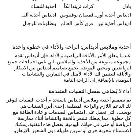
بادل
كرات تريندا لكأس العالم FIFA 26™
أحذية للنساء
اديداس أحذية أورجينال للرجال
قمصان يوفنتوس
اديداس أحذية ألترا بوست للرجال
اديداس أحذية تيريكس
فرق كأس العالم FIFA 26™
بنطلونات للرجال
أحذية وملابس أديداس: الراحة والأداء في خطوة واحدة
عندما يتعلق الأمر بالأناقة الرياضية والأداء، فإن أديداس تقدم
مجموعة متنوعة من الأحذية والملابس التي تلبي احتياجات جميع
الرياضيين ومحبي الموضة. تجمع تصاميم أديداس بين الابتكار
والأناقة لتضمن لك الأداء الأمثل في التمارين والنشاطات
اليومية، بالإضافة إلى الراحة التامة.
أداء لا يُضاهى بفضل التقنيات المتقدمة
تم تصميم أحذية وملابس أديداس باستخدام أحدث التقنيات لتوفر
لك الدعم اللازم والراحة المطلقة. إحدى أبرز التقنيات هي
بوست، التي تعمل على امتصاص الصدمات وإعادة الطاقة مع
كل خطوة، مما يجعلك تشعر بالخفة والنشاط أثناء ممارسة
الرياضة أو حتى في حياتك اليومية. بفضل هذه التقنية، يمكنك
الاستمتاع بتجربة جري أو تمرين طويلة دون الشعور بالإرهاق.