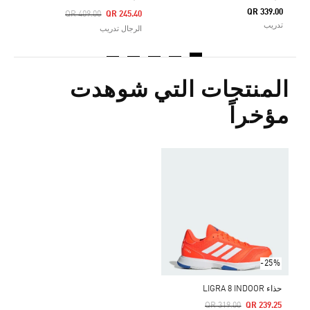
QR 339.00
Price Reduced From
To
QR 409.00
QR 245.40
تدريب
الرجال تدريب
المنتجات التي شوهدت
مؤخراً
-25%
حذاء LIGRA 8 INDOOR
Price Reduced From
To
QR 319.00
QR 239.25