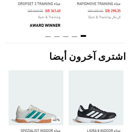
حذاء RAPIDMOVE TRAINING
حذاء DROPSET 3 TRAINING
Price Reduced From
To
Price Reduced From
To
QR 569.00
QR 341.40
QR 459.00
QR 298.35
الرجال Gym & Training
Gym & Training
AWARD WINNER
اشترى آخرون أيضا
ح
Price Reduced From
To
5
ا
-40%
حذاء LIGRA 8 INDOOR
حذاء SPEZIALIST INDOOR