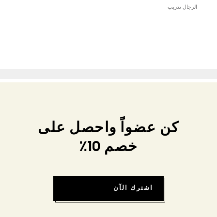
الرجال تدريب
كن عضواً واحصل على
خصم 10٪
اشترك الآن