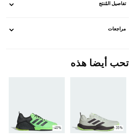
تفاصيل المُنتج
مراجعات
تحب أيضا هذه
0
ا
-40%
-35%