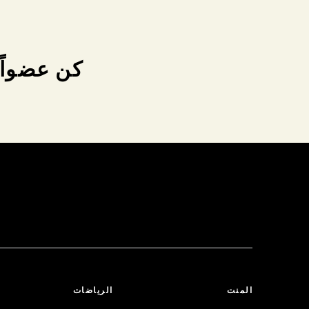
كن عضواً 
المنت
الرياضات