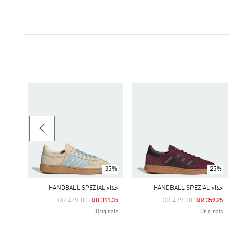
-25%
حذاء HANDBALL SPEZIAL
Price Reduced From
To
59.25
ginals
-35%
-25%
حذاء HANDBALL SPEZIAL
حذاء HANDBALL SPEZIAL
Price Reduced From
To
Price Reduced From
To
QR 479.00
QR 479.00
QR 311.35
QR 359.25
Originals
Originals