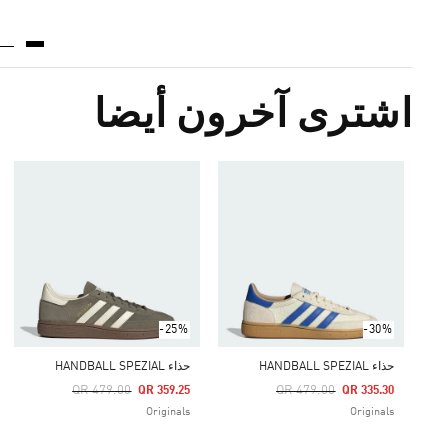
اشترى آخرون أيضا
-25%
-30%
حذاء HANDBALL SPEZIAL
حذاء HANDBALL SPEZIAL
Price Reduced From
To
Price Reduced From
To
QR 479.00
QR 479.00
QR 359.25
QR 335.30
Originals
Originals