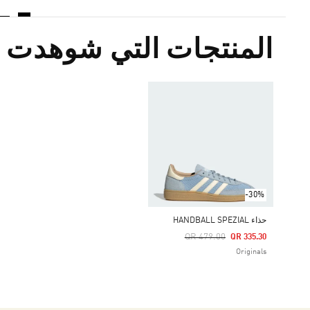
المنتجات التي شوهدت م
-30%
حذاء HANDBALL SPEZIAL
Price Reduced From
To
QR 479.00
QR 335.30
Originals