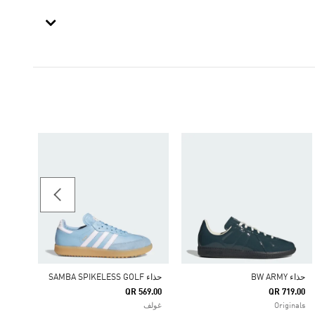
-30%
حذاء SAMBA
Price Reduced From
To
61.30
ginals
حذاء ‏BW ARMY
حذاء SAMBA SPIKELESS GOLF
QR 569.00
QR 719.00
Originals
غولف