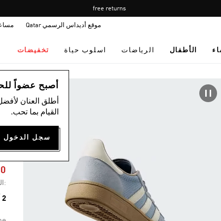
Pause
free returns
promotion
موقع أديداس الرسمي Qatar
مساع
rotation
اء
الأطفال
الرياضات
اسلوب حياة
تخفيضات
اس
أصبح عضواً للحصول
أطلق العنان لأفضل
القيام بما تحب.
L
30
:ال
2 ألوان متوفرة