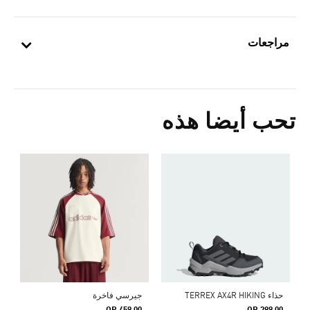
مراجعات
تحب أيضا هذه
0
ا
حذاء TERREX AX4R HIKING
جيرسي فاخرة