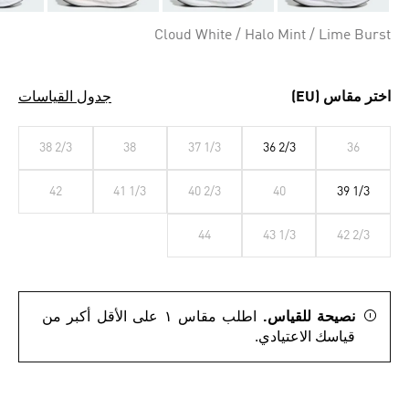
Cloud White / Halo Mint / Lime Burst
اختر مقاس (EU)
جدول القياسات
38 2/3
38
37 1/3
36 2/3
36
42
41 1/3
40 2/3
40
39 1/3
44
43 1/3
42 2/3
نصيحة للقياس.
اطلب مقاس ١ على الأقل أكبر من
قياسك الاعتيادي.