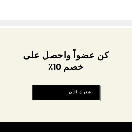
كن عضواً واحصل على
خصم 10٪
اشترك الآن