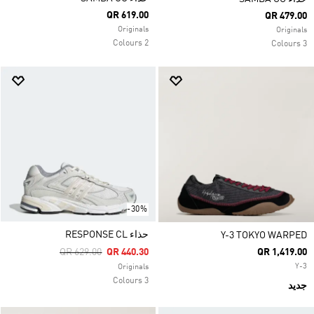
QR 619.00
QR 479.00
Originals
Originals
2 Colours
3 Colours
-30%
حذاء RESPONSE CL
Y-3 TOKYO WARPED
Price Reduced From
To
QR 629.00
QR 440.30
QR 1,419.00
Y-3
Originals
3 Colours
جديد