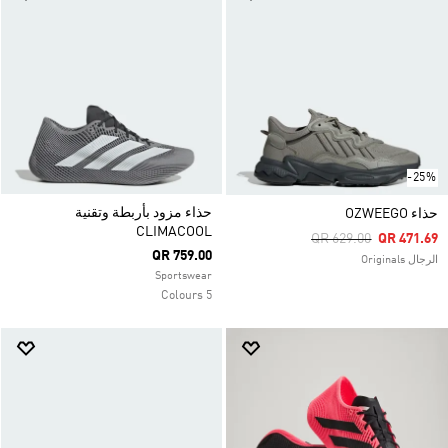
-25%
حذاء مزود بأربطة وتقنية
حذاء OZWEEGO
CLIMACOOL
Price Reduced From
To
QR 629.00
QR 471.69
QR 759.00
الرجال Originals
Sportswear
5 Colours