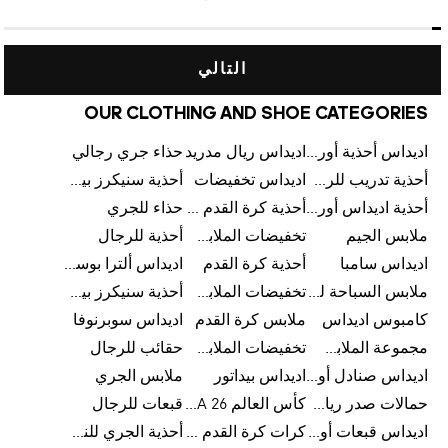
التالي
OUR CLOTHING AND SHOE CATEGORIES
اديداس أحذية أورجينالز
اديداس ريال مدريد
حذاء جري رجالي
أحذية تدريب للرجال
اديداس تخفيضات
أحذية سنيكرز بيضاء للرجال
أحذية اديداس أورجينال للنساء
أحذية كرة القدم للرجال
حذاء للجري
ملابس الجيم
تخفيضات الملابس للأطفال
أحذية للرجال
اديداس سامبا
أحذية كرة القدم
اديداس ألترا بوست
ملابس السباحة للرجال
تخفيضات الملابس الرياضية
أحذية سنيكرز بيضاء للرجال
كامبوس اديداس
ملابس كرة القدم
اديداس سوبرنوفا
مجموعة الملابس الرياضية
تخفيضات الملابس للرجال
حقائب للرجال
اديداس صنادل أورجينال للنساء
اديداس بيداتور
ملابس الجري
حمالات صدر رياضية
كأس العالم FIFA 26™
قبعات للرجال
اديداس قبعات أورجينال للرجال
كرات كرة القدم للرجال
أحذية الجري للنساء