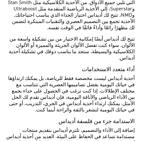
التي تلبي جميع الأذواق. من الأحذية الكلاسيكية مثل Stan Smith
وSuperstar، إلى الأحذية الرياضية المتقدمة مثل Ultraboost
وNMD، تتيح لك أديداس اختيار الحذاء الذي يناسب احتياجاتك.
الأحذية تجمع بين التصميم العصري والتقنيات المبتكرة لتضمن
لك مظهرًا رائعًا وأداءً فائقًا في الوقت نفسه.
تتيح لك أديداس أيضًا إمكانية الاختيار من بين تشكيلة واسعة من
الألوان. سواء كنت تفضل الألوان الجريئة والمميزة أو الألوان
الكلاسيكية والبسيطة، ستجد ما يناسب ذوقك في تشكيلة أحذية
أديداس.
أداء متعدد الاستخدامات
أحذية أديداس ليست مخصصة فقط للرياضة، بل يمكنك ارتداؤها
في حياتك اليومية بفضل تصاميمها العصرية التي تتناسب مع
مختلف الإطلالات. إذا كنت ترغب في الحصول على حذاء يجمع
بين الأداء الرياضي والأناقة اليومية، فإن أديداس تقدم لك الحل
الأمثل. يمكنك ارتداء أحذية أديداس في الجري، التدريب، أو حتى
في حياتك اليومية لتشعر بالثقة والراحة أينما كنت.
الاستدامة جزء من فلسفة أديداس
إضافة إلى الأداء والتصميم، تلتزم أديداس بتقديم منتجات
مستدامة تساعد في الحفاظ على البيئة. العديد من أحذية أديداس