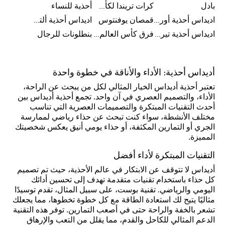
بادل
كرات تريندا لكأس العالم FIFA 26™
أحذية للنساء
اديداس أحذية أورجينال للرجال
قمصان يوفنتوس
اديداس أحذية ألترا بوست للرجال
اديداس أحذية تيريكس
فرق كأس العالم FIFA 26™
بنطلونات للرجال
أديداس أحذية: الأداء والأناقة في خطوة واحدة
تعتبر أحذية أديداس الخيار المثالي لكل من يبحث عن الراحة،
الأداء، والتصميم العصري في آن واحد. تجمع أحذية أديداس بين
أحدث التقنيات المبتكرة والتصميمات العصرية التي تناسب
مختلف الأنشطة، سواء كنت تبحث عن حذاء رياضي لممارسة
الجري أو التمارين المكثفة، أو حذاء يومي أنيق يعكس شخصيتك
المميزة.
التقنيات المبتكرة لأداء أفضل
أديداس لا تتوقف عن الابتكار في عالم الأحذية، حيث تم تصميم
كل حذاء باستخدام تقنيات متقدمة تهدف إلى تحسين أدائك
اليومي والرياضي. تقنية بوست، على سبيل المثال، تقدم توسيدًا
مثاليًا يتيح لك استعادة الطاقة مع كل خطوة تخطوها، مما يجعلك
تشعر بالخفة والراحة حتى في أصعب التمارين. توفر هذه التقنية
الدعم المثالي للكاحل والقدم، مما يقلل من التعب والإرهاق