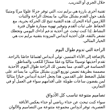
خلال الجري أو التدريب.
تقنية أخرى بارزة هي برايم نت، التي توفر جزءًا علويًا مرنًا ومتينًا
يلتف حول القدم بشكل مثالي، ما يمنحك الراحة والثبات
اللازمين أثناء التحرك. هذه التقنية تتيح لك الحركة بحرية، مع
الحفاظ على ثبات القدم وتوفير تهوية ممتازة طوال فترة
النشاط. إذا كنت تبحث عن أحذية تدعم أداءك اليومي وتجعلك
تشعر بالثقة، فإن أحذية أديداس المزودة بتقنية برايم نت هي
الخيار المثالي.
الراحة التي تدوم طوال اليوم
بالإضافة إلى الأداء المتميز، تولي أديداس اهتمامًا خاصًا بالراحة.
تقدم أحذيتها توسيدًا مثاليًا ودعمًا ممتازًا للكعب والمناطق
الحساسة في القدم، مما يضمن لك الراحة طوال اليوم. الأحذية
مصممة بطريقة تضمن توزيع الوزن بشكل مثالي، ما يساعد على
تقليل الضغط على القدمين. هذا يجعل أحذية أديداس خيارًا مثاليًا
لمن يقضون ساعات طويلة على أقدامهم سواء في العمل أو في
التمارين.
تصاميم متنوعة تناسب كل الأذواق
سواء كنت تبحث عن حذاء رياضي أو حذاء يعكس الأناقة
العصرية، توفر أديداس مجموعة متنوعة من التصاميم والألوان