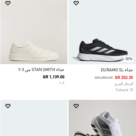
-30%
حذاء STAN SMITH من Y-3
حذاء DURAMO SL
QR 1,139.00
Price Reduced From
To
QR 289.00
QR 202.30
Y-3
الرجال الجري
10 Colours