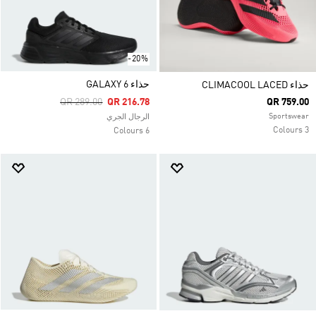
-20%
حذاء GALAXY 6
حذاء CLIMACOOL LACED
Price Reduced From
To
QR 289.00
QR 216.78
QR 759.00
Sportswear
الرجال الجري
3 Colours
6 Colours