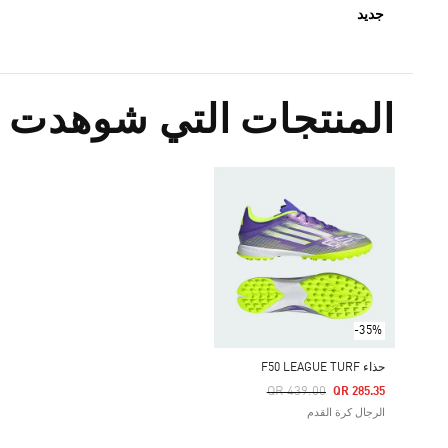
جديد
المنتجات التي شوهدت م
-35%
حذاء F50 LEAGUE TURF
Price Reduced From
To
QR 439.00
QR 285.35
الرجال كرة القدم