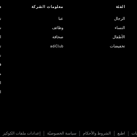
الفئة
معلومات الشركة
د
الرجال
عنا
ت
النساء
وظائف
ش
الأطفال
صحافة
ا
تخفيضات
adiClub
ت
نادي 
ق
م
ا
ا
نات
اطبع
الشروط والأحكام
سياسة الخصوصيّة
إعدادات ملفات الكوكيز