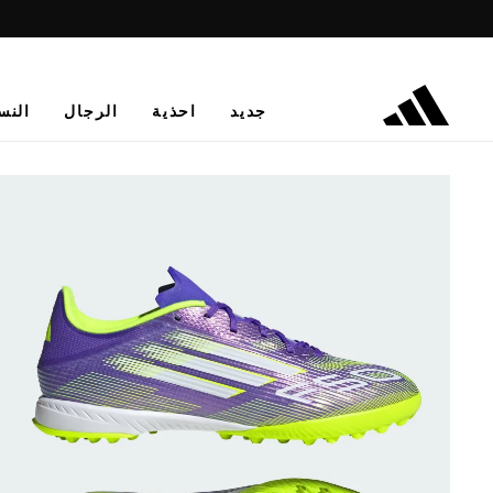
جديد
احذية
الرجال
النس