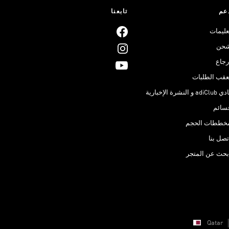
عم
تابعنا
عليمات
حن
رجاع
عقب الطلبات
adiClub و النشرة الإخبارية
سائم
خططات الحجم
تصل بنا
بحث عن المتجر
Qatar