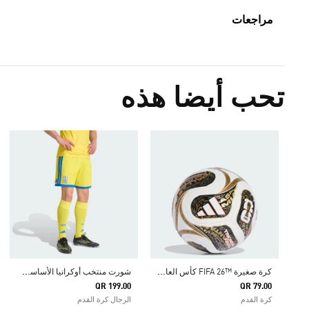
مراجعات
تحب أيضا هذه
ك
رة صغيرة ™26 FIFA كأس العالم TRIONDA FINALS
ش
ورت منتخب أوكرانيا الأساسي لعام 2026
QR 199.00
QR 79.00
كرة القدم
الرجال كرة القدم