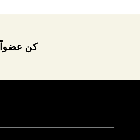
كن عضواً 