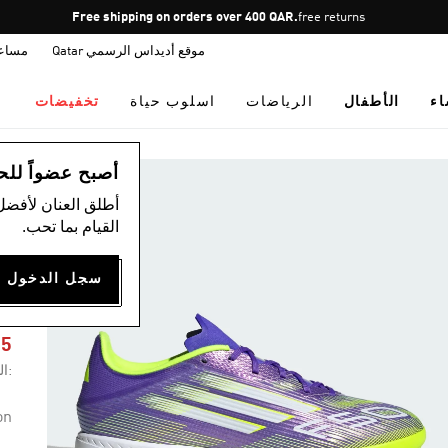
Pause
Free shipping on orders over 400 QAR.
free returns
promotion
موقع أديداس الرسمي Qatar
مساع
rotation
اء
الأطفال
الرياضات
اسلوب حياة
تخفيضات
ال
أصبح عضواً للحصول
أطلق العنان لأفضل
القيام بما تحب.
F
35
:ال
on