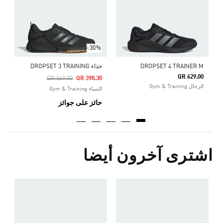
g
-30%
DROPSET 4 TRAINER M
حذاء DROPSET 3 TRAINING
QR 629.00
Price Reduced From
To
QR 569.00
QR 398.30
الرجال Gym & Training
النساء Gym & Training
حائز على جوائز
اشترى آخرون أيضا
ح
Price Reduced From
To
0
g