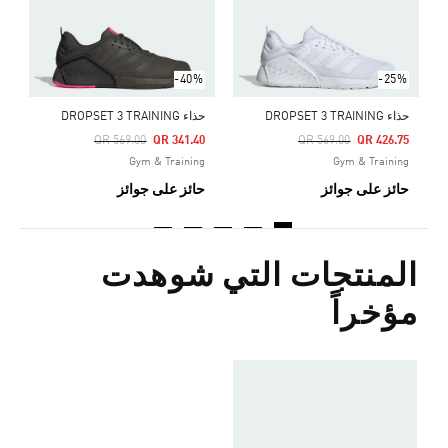
ح
-40%
-25%
حذاء DROPSET 3 TRAINING
حذاء DROPSET 3 TRAINING
Price Reduced From
To
Price Reduced From
To
QR 569.00
QR 341.40
QR 569.00
QR 426.75
Gym & Training
Gym & Training
حائز على جوائز
حائز على جوائز
المنتجات التي شوهدت
مؤخراً