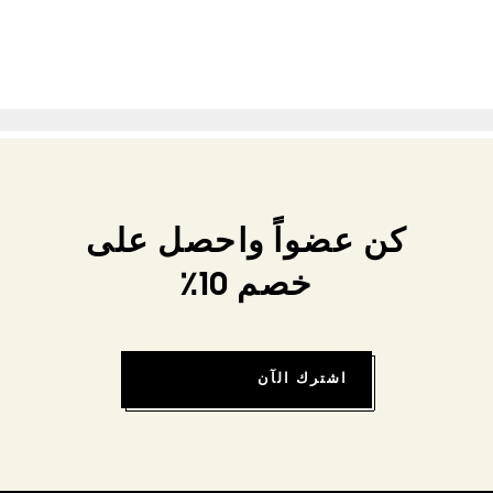
كن عضواً واحصل على
خصم 10٪
اشترك الآن