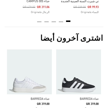
تي شيرت السنة الصينية الجديدة
حذاء CAMPUS 00S
Price Reduced From
To
Price Reduced From
To
QR 479.00
QR 311.06
QR 239.00
QR 99.93
النساء Originals
الرجال Originals
اشترى آخرون أيضا
ح
0
r
حذاء BARREDA
حذاء BARREDA
QR 319.00
QR 319.00