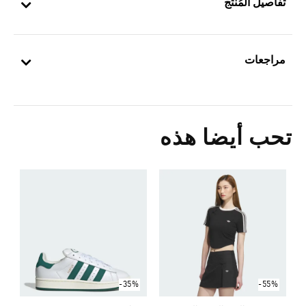
تفاصيل المُنتج
مراجعات
تحب أيضا هذه
ح
0
ا
-35%
-55%