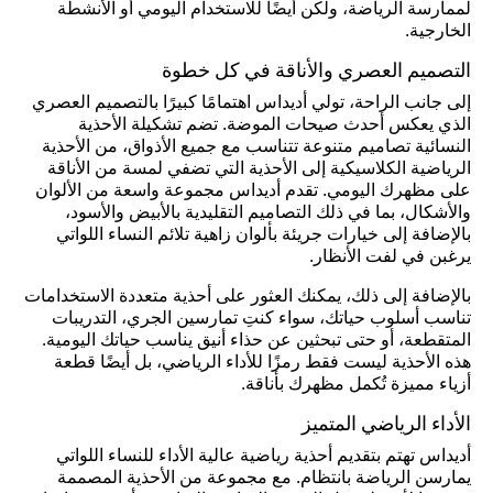
لممارسة الرياضة، ولكن أيضًا للاستخدام اليومي أو الأنشطة
الخارجية.
التصميم العصري والأناقة في كل خطوة
إلى جانب الراحة، تولي أديداس اهتمامًا كبيرًا بالتصميم العصري
الذي يعكس أحدث صيحات الموضة. تضم تشكيلة الأحذية
النسائية تصاميم متنوعة تتناسب مع جميع الأذواق، من الأحذية
الرياضية الكلاسيكية إلى الأحذية التي تضفي لمسة من الأناقة
على مظهرك اليومي. تقدم أديداس مجموعة واسعة من الألوان
والأشكال، بما في ذلك التصاميم التقليدية بالأبيض والأسود،
بالإضافة إلى خيارات جريئة بألوان زاهية تلائم النساء اللواتي
يرغبن في لفت الأنظار.
بالإضافة إلى ذلك، يمكنك العثور على أحذية متعددة الاستخدامات
تناسب أسلوب حياتك، سواء كنتِ تمارسين الجري، التدريبات
المتقطعة، أو حتى تبحثين عن حذاء أنيق يناسب حياتك اليومية.
هذه الأحذية ليست فقط رمزًا للأداء الرياضي، بل أيضًا قطعة
أزياء مميزة تُكمل مظهرك بأناقة.
الأداء الرياضي المتميز
أديداس تهتم بتقديم أحذية رياضية عالية الأداء للنساء اللواتي
يمارسن الرياضة بانتظام. مع مجموعة من الأحذية المصممة