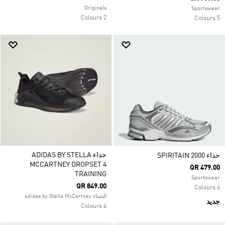
Originals
Sportswear
2 Colours
5 Colours
حذاء ADIDAS BY STELLA
حذاء SPIRITAIN 2000
MCCARTNEY DROPSET 4
QR 479.00
TRAINING
Sportswear
QR 849.00
6 Colours
النساء adidas by Stella McCartney
جديد
4 Colours