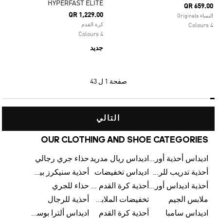
HYPERFAST ELITE
QR 659.00
QR 1,229.00
النساء Originals
كرة القدم
4 Colours
4 Colours
جديد
صفحة
1 ل 43
التالي
OUR CLOTHING AND SHOE CATEGORIES
اديداس أحذية أورجينالز
اديداس ريال مدريد
حذاء جري رجالي
أحذية تدريب للرجال
اديداس تخفيضات
أحذية سنيكرز بيضاء للرجال
أحذية اديداس أورجينال للنساء
أحذية كرة القدم للرجال
حذاء للجري
ملابس الجيم
تخفيضات الملابس للأطفال
أحذية للرجال
اديداس سامبا
أحذية كرة القدم
اديداس ألترا بوست