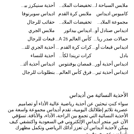
ملابس السباحة للرجال
تخفيضات الملابس الرياضية
أحذية سنيكرز بيضاء للرجال
كامبوس اديداس
ملابس كرة القدم
اديداس سوبرنوفا
مجموعة الملابس الرياضية
تخفيضات الملابس للرجال
حقائب للرجال
اديداس صنادل أورجينال للنساء
اديداس بيداتور
ملابس الجري
حمالات صدر رياضية
كأس العالم FIFA 26™
قبعات للرجال
اديداس قبعات أورجينال للرجال
كرات كرة القدم للرجال
أحذية الجري للنساء
بادل
كرات تريندا لكأس العالم FIFA 26™
أحذية للنساء
اديداس أحذية أورجينال للرجال
قمصان يوفنتوس
اديداس أحذية ألترا بوست للرجال
اديداس أحذية تيريكس
فرق كأس العالم FIFA 26™
بنطلونات للرجال
الأحذية النسائية من أديداس
سواء كنتِ تبحثين عن أحذية رياضية عالية الأداء أو تصاميم
عصرية تلائم إطلالتك اليومية، تقدم أديداس مجموعة واسعة من
الأحذية النسائية التي تجمع بين الراحة، الأداء، والأناقة. تسوّقي
الآن عبر متجر أديداس الإلكتروني في السعودية واكتشفي كيف
يمكن لأحذية أديداس أن تعزز أدائك الرياضي وتكمل مظهرك