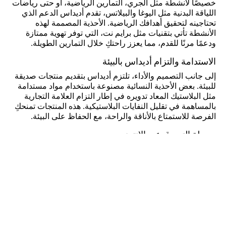
خصيصًا لأنشطة مثل الجري، التمارين الرياضية، أو حتى رياضات
اللياقة البدنية مثل اليوغا والبيلاتس، تقدم أديداس الدعم الذي
تحتاجينه لتحقيق أهدافك الرياضية. الأحذية المصممة لهذه
الأنشطة تأتي بتقنيات مثل برايم نت، التي توفر تهوية ممتازة
ودعمًا مرنًا للقدم، مما يعزز راحتكِ خلال التمارين الطويلة.
الاستدامة والتزام أديداس بالبيئة
إلى جانب التصميم والأداء، تلتزم أديداس بتقديم منتجات صديقة
للبيئة. بعض الأحذية النسائية مصنوعة باستخدام مواد مستدامة
مثل البلاستيك المعاد تدويره في إطار التزام العلامة التجارية
بالمساهمة في تقليل النفايات البلاستيكية. هذه المنتجات تمنحكِ
الفرصة للاستمتاع بالأناقة والراحة، مع الحفاظ على البيئة.
سهولة التسوق عبر الإنترنت
تتيح لك أديداس السعودية تجربة تسوق مريحة وسهلة عبر
الإنترنت، مع إمكانية تصفح تشكيلة واسعة من الأحذية النسائية
واختيار التصميمات التي تناسبك. يوفر المتجر الإلكتروني خيارات
متنوعة مع التوصيل المجاني وسهولة الاستبدال، مما يضمن لك
تجربة تسوق مريحة خالية من أي قلق. يمكنكِ أيضًا الاستفادة من
العروض الخاصة والخصومات التي تجعل الحصول على أحذية
أديداس المفضلة لديك أكثر سهولة.