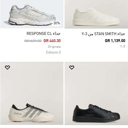
-30%
حذاء RESPONSE CL
حذاء STAN SMITH من Y-3
Price Reduced From
To
QR 629.00
QR 440.30
QR 1,139.00
Y-3
Originals
3 Colours