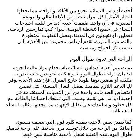
بأسلوب عصري وفريد.
أحذية أديداس النسائية تجمع بين الأناقة والراحة، مما يجعلها
الخيار الأمثل لكل امرأة تبحث عن الأداء العالي والموضة
العصرية في آن واحد. صُممت أحذية أديداس لتلبية احتياجات
النساء في جميع الأنشطة اليومية، سواء كنتِ تمارسين الرياضة،
تعملين، أو تتجولين في المدينة. بفضل التقنيات المتطورة
والتصاميم المميزة، تقدم أديداس مجموعة من الأحذية التي
تناسب كل احتياج ومناسبة.
الراحة التي تدوم طوال اليوم
تم تصميم أحذية أديداس النسائية باستخدام مواد عالية الجودة
لضمان الراحة طوال اليوم. سواء كنتِ تخوضين جلسة تدريب
مكثفة أو تقضين يومًا طويلًا خارج المنزل، فإن هذه الأحذية توفر
لكِ الدعم اللازم لقدميك بفضل النعال المبطنة التي تضمن
امتصاص الصدمات. واحدة من أبرز التقنيات المستخدمة في
أحذية أديداس هي تقنية بوست، التي تمنحكِ إحساسًا بالطاقة مع
كل خطوة وتساعدك على تقليل الإجهاد، مما يجعلها مثالية للنساء
النشيطات.
كما تتميز بعض الأحذية بتقنية كلود فوم، التي تضيف مستوى
إضافيًا من الراحة من خلال توسيد مرن يحافظ على راحة قدميكِ
طوال اليوم. هذه التقنية تجعل الأحذية مناسبة ليس فقط