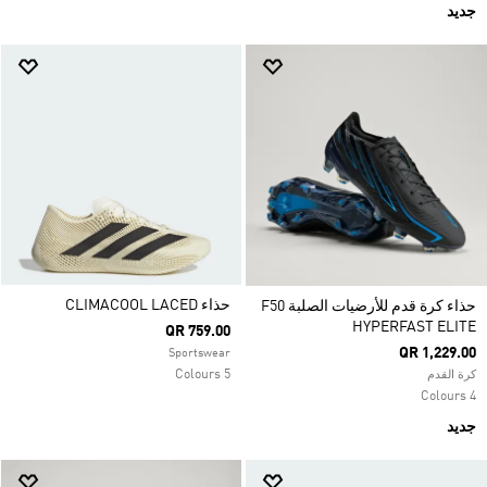
جديد
حذاء CLIMACOOL LACED
حذاء كرة قدم للأرضيات الصلبة F50
HYPERFAST ELITE
QR 759.00
QR 1,229.00
Sportswear
5 Colours
كرة القدم
4 Colours
جديد