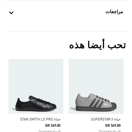
مراجعات
تحب أيضا هذه
ح
Price Reduced From
To
0
s
حذاء SUPERSTAR II
حذاء STAN SMITH LO PRO
QR 569.00
QR 569.00
النساء Originals
النساء Originals