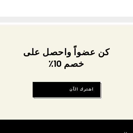
كن عضواً واحصل على
خصم 10٪
اشترك الآن