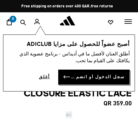
ا
Pause
Free shipping on orders over 400 QAR.
free returns
promotion
rotation
0
الأطفال
أحذية
أصبح عضواً للحصول على مزايا ADICLUB
أطلق العنان لأفضل ما في أديداس - برنامج عضوية الذي
4.2
(44)
متوسط
يكافئك على القيام بما تحب.
قيمة
حذاء للأطفال SUPERSTAR LED
التقييم
هو
4.2
سجل الدخول أو انضم الآن
أغلق
LIGHTS COMFORT
من
5
CLOSURE ELASTIC LACE
نجوم.
Read
44
QR 359.00
Reviews.
رابط
نفس
الصفحة.