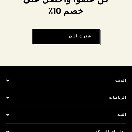
كن عضواً واحصل على
خصم 10٪
اشترك الآن
المنت
الرياضات
الفئة