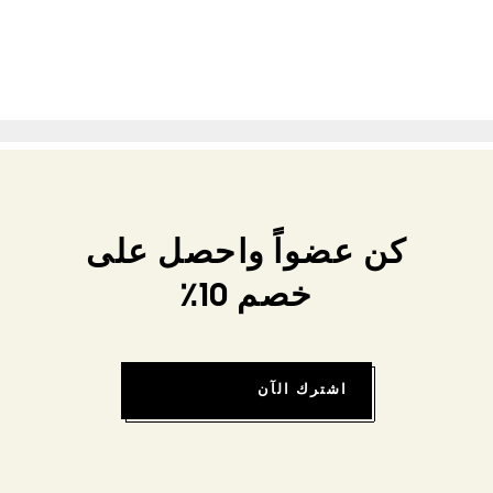
كن عضواً واحصل على
خصم 10٪
اشترك الآن