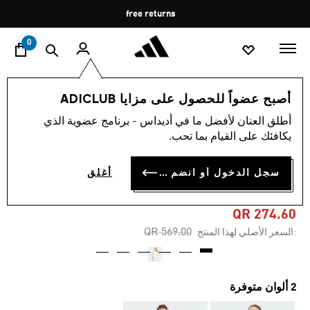
ا
Pause
free returns
promotion
rotation
0
النساء
الملابس
أصبح عضواً للحصول على مزايا ADICLUB
أطلق العنان لأفضل ما في أديداس - برنامج عضوية الذي
4.7
(42)
-50%
متوسط
يكافئك على القيام بما تحب.
قيمة
التقييم
جاكيت HELIONIC LIGHT
هو
سجل الدخول أو انضم الآن
أغلق
4.7
DOWN
من
5
نجوم.
QR 274.60
Read
Price reduced from
to
QR 569.00
:السعر الأصلي لهذا المنتج
42
Reviews.
رابط
نفس
الصفحة.
2 ألوان متوفرة