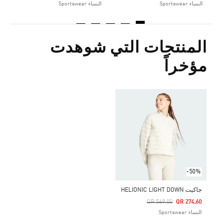
النساء Sportswear
النساء Sportswear
المنتجات التي شوهدت
مؤخراً
-50%
جاكيت HELIONIC LIGHT DOWN
Price Reduced From
To
QR 569.00
QR 274.60
النساء Sportswear