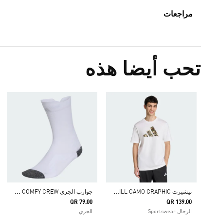
مراجعات
تحب أيضا هذه
ت
يشيرت PANDA CHILL CAMO GRAPHIC
ج
وارب الجري RUNNING COMFY CREW
QR 79.00
QR 139.00
الرجال Sportswear
الجري