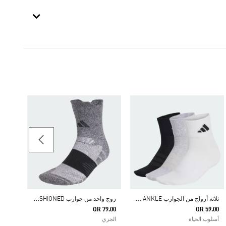
99.00
الرجال & Training
ث
لاثة أزواج من الجوارب THIN&LIGHT SPORTSWEAR ANKLE
ز
وج واحد من جوارب RUNXCUSHIONED
QR 79.00
QR 59.00
أسلوب الحياة
الجري