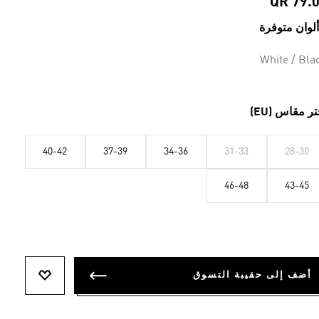
QR 79.
White / Bla
تر مقاس (EU)
40-42
37-39
34-36
31-33
28-30
46-48
43-45
أضف إلى حقيبة التسوق
أضف إلى ل