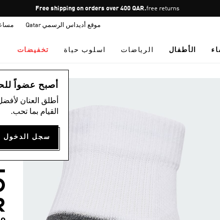
Pause
free returns
promotion
موقع أديداس الرسمي Qatar
مساع
rotation
اء
الأطفال
الرياضات
اسلوب حياة
تخفيضات
ال
أصبح عضواً للحصول
أطلق العنان لأفضل
)
القيام بما تحب.
ث
E
L
D
R