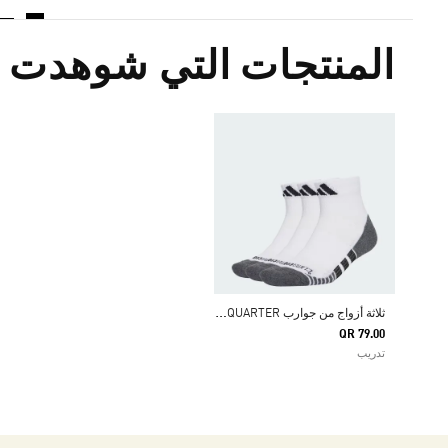
المنتجات التي شوهدت م
ث
لاثة أزواج من جوارب PERFORMANCE CLIMACOOL CUSHIONED QUARTER
QR 79.00
تدريب