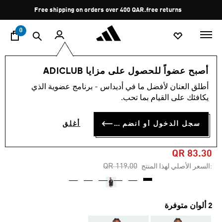
ا
Pause
Free shipping on orders over 400 QAR.
free returns
promotion
rotation
0
الرجال
الملابس
أصبح عضواً للحصول على مزايا ADICLUB
أطلق العنان لأفضل ما في أديداس - برنامج عضوية الذي
5.0
(1)
-30%
متوسط
يكافئك على القيام بما تحب.
قيمة
التقييم
تي شيرت MEMORIES OF
هو
سجل الدخول أو انضم الآن
أغلق
5.0
SPORT GRAPHIC
من
5
نجوم.
QR 83.30
Read
Price reduced from
to
QR 119.00
:السعر الأصلي لهذا المنتج
a
Review.
رابط
نفس
الصفحة.
2 ألوان متوفرة