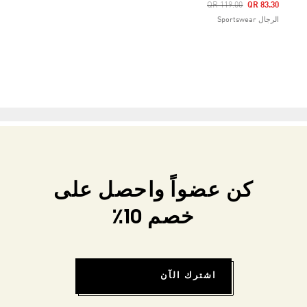
Price Reduced From
To
QR 119.00
QR 83.30
الرجال Sportswear
كن عضواً واحصل على
خصم 10٪
اشترك الآن