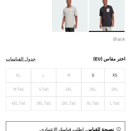
Selected
Black
اختر مقاس (EU)
جدول القياسات
XL
L
M
S
XS
M Tall
S Tall
4XL
3XL
2XL
4XL Tall
3XL Tall
2XL Tall
XL Tall
L Tall
نصيحة للقياس.
اطلب قياسك الاعتيادي.