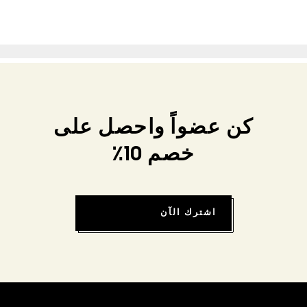
كن عضواً واحصل على
خصم 10٪
اشترك الآن