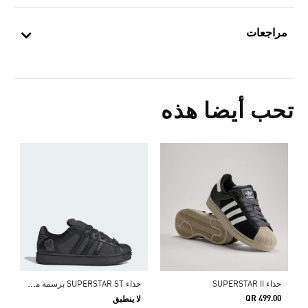
مراجعات
تحب أيضا هذه
ح
ذاء SUPERSTAR ST برسمة ميكي ماوس من أديداس وديزني
حذاء SUPERSTAR II
QR 499.00
لا ينطبق