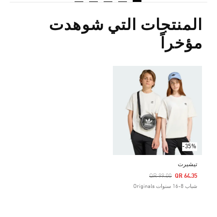
المنتجات التي شوهدت
مؤخراً
-35%
تيشيرت
Price Reduced From
To
QR 99.00
QR 64.35
شباب 8-16 سنوات Originals