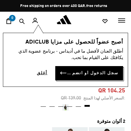
ا
Pause
Free shipping on orders over 400 QAR.
free returns
promotion
rotation
0
الرجال
الملابس
أصبح عضواً للحصول على مزايا ADICLUB
أطلق العنان لأفضل ما في أديداس - برنامج عضوية الذي
4.9
(7)
-25%
متوسط
يكافئك على القيام بما تحب.
قيمة
التقييم
تيشيرت TREFOIL SERIES
هو
سجل الدخول أو انضم الآن
أغلق
4.9
REGULAR
من
5
نجوم.
QR 104.25
Read
Price reduced from
to
QR 139.00
:السعر الأصلي لهذا المنتج
7
Reviews.
رابط
نفس
الصفحة.
2 ألوان متوفرة