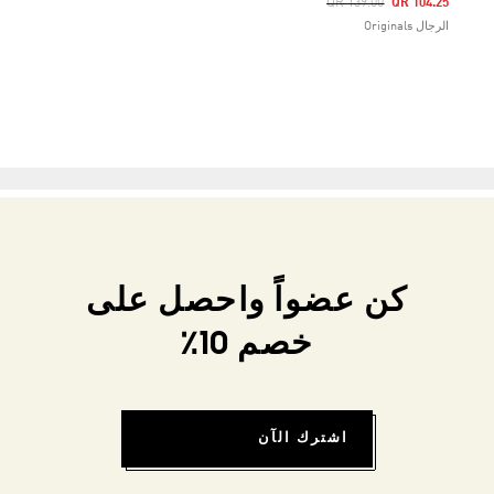
Price Reduced From
To
QR 139.00
QR 104.25
الرجال Originals
كن عضواً واحصل على
خصم 10٪
اشترك الآن