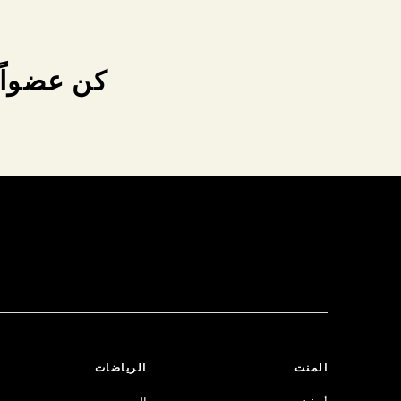
كن عضواً 
المنت
الرياضات