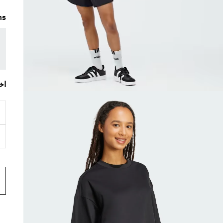
ms
اخ