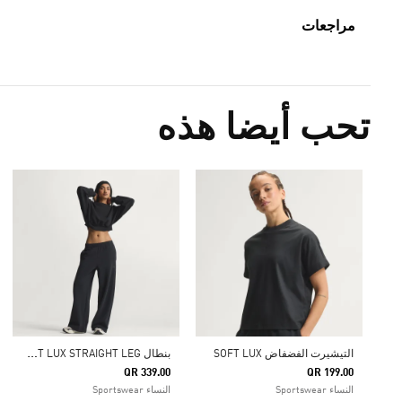
مراجعات
تحب أيضا هذه
ب
نطال SOFT LUX STRAIGHT LEG
التيشيرت الفضفاض SOFT LUX
QR 339.00
QR 199.00
النساء Sportswear
النساء Sportswear