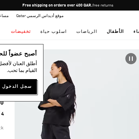
Pause
Free shipping on orders over 400 QAR.
free returns
promotion
موقع أديداس الرسمي Qatar
مساع
rotation
اء
الأطفال
الرياضات
اسلوب حياة
تخفيضات
ال
أصبح عضواً للحصول
أطلق العنان لأفضل
)
القيام بما تحب.
E
00
4 ألوان متوفرة
ck