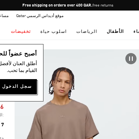
Pause
Free shipping on orders over 400 QAR.
free returns
promotion
موقع أديداس الرسمي Qatar
مساع
rotation
اء
الأطفال
الرياضات
اسلوب حياة
تخفيضات
ال
أصبح عضواً للحصول
أطلق العنان لأفضل
القيام بما تحب.
S
76
:ال
7 ألوان متوفرة