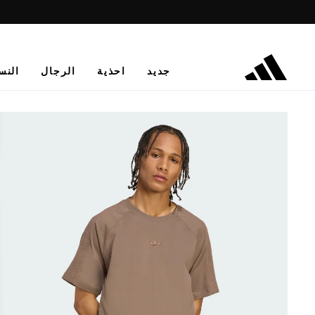
جديد
احذية
الرجال
النس