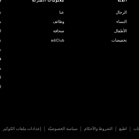
الفئة
معلومات الشركة
د
الرجال
عنا
ت
النساء
وظائف
ش
الأطفال
صحافة
ا
تخفيضات
adiClub
ت
نادي 
ق
م
ا
ا
نات
اطبع
الشروط والأحكام
سياسة الخصوصيّة
إعدادات ملفات الكوكيز