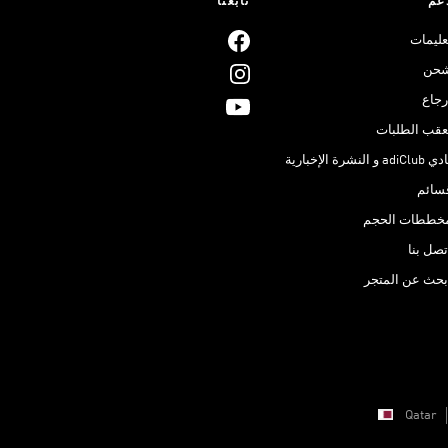
عم
تابعنا
عليمات
حن
رجاع
عقب الطلبات
adiClub و النشرة الإخبارية
سائم
خططات الحجم
تصل بنا
بحث عن المتجر
Qatar