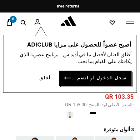
ا
Pause
free returns
promotion
rotation
0
النساء
الملابس
أصبح عضواً للحصول على مزايا ADICLUB
أطلق العنان لأفضل ما في أديداس - برنامج عضوية الذي
4.8
(30)
-35%
متوسط
يكافئك على القيام بما تحب.
قيمة
التقييم
تيشيرت ESSENTIALS WIDE
هو
سجل الدخول أو انضم الآن
أغلق
4.8
RIB
من
5
نجوم.
QR 103.35
Read
Price reduced from
to
QR 159.00
:السعر الأصلي لهذا المنتج
30
Reviews.
رابط
نفس
الصفحة.
3 ألوان متوفرة