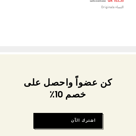
Price Reduced From
To
QR 159.00
QR 103.35
النساء Originals
كن عضواً واحصل على
خصم 10٪
اشترك الآن