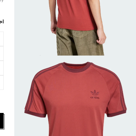
by
اخ