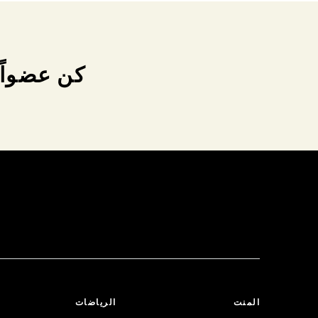
كن عضواً 
المنت
الرياضات