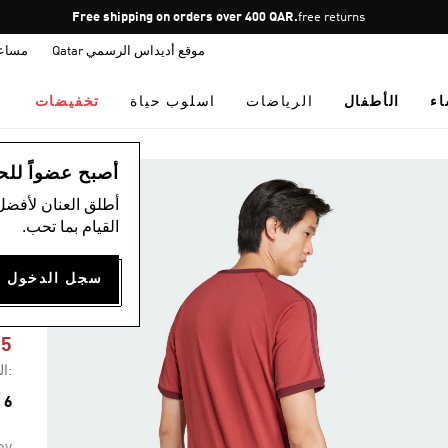
Pause
Free shipping on orders over 400 QAR.
free returns
promotion
موقع أديداس الرسمي Qatar
مساع
rotation
اء
الأطفال
الرياضات
اسلوب حياة
تخفيضات
ال
أصبح عضواً للحصول
أطلق العنان لأفضل
القيام بما تحب.
S
25
:ال
6 ألوان متوفرة