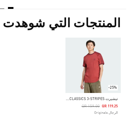
المنتجات التي شوهدت م
-25%
ت
يشيرت ADICOLOR CLASSICS 3-STRIPES
Price Reduced From
To
QR 159.00
QR 119.25
الرجال Originals