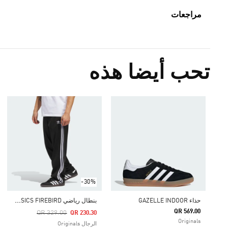
مراجعات
تحب أيضا هذه
-30%
ب
نطال رياضي ADICOLOR CLASSICS FIREBIRD
حذاء GAZELLE INDOOR
QR 569.00
Price Reduced From
To
QR 329.00
QR 230.30
Originals
الرجال Originals