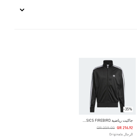
-35%
ج
اكيت رياضية ADICOLOR CLASSICS FIREBIRD
Price Reduced From
To
QR 359.00
QR 216.92
الرجال Originals