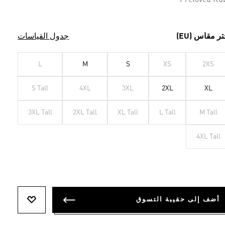
Preloved Ru
تر مقاس (EU)
جدول القياسات
L
M
S
XS
2XS
S Tall
4XL
3XL
2XL
XL
3XL Tall
2XL Tall
XL Tall
L Tall
M Tall
4XL Tall
أضف إلى حقيبة التسوق
أضف إلى ل