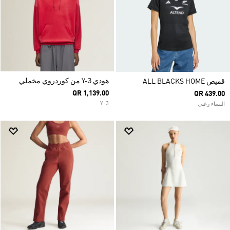
هودي Y-3 من كوردروي مخملي
قميص ALL BLACKS HOME
QR 1,139.00
QR 439.00
Y-3
النساء رغبي