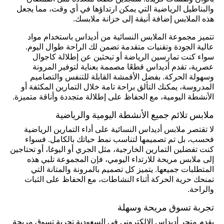
والبناطيل الرياضية التي يمكن ارتداؤها في أي وقت، مما يجعل
هذه الملابس إضافة أنيقة إلى خزانة ملابسك.
تتميز مجموعة الملابس النسائية من أديداس باستخدام مواد
عالية الجودة وتقنيات متقدمة تضمن لك الراحة طوال اليوم.
سواء كنت تمارسين الرياضة أو تبحثين عن إطلالة كاجوال
عصرية، تقدم أديداس قطعًا مصممة بعناية لتوفير المرونة
وسهولة الحركة. بفضل الأقمشة القابلة للتنفس والتصاميم
المدروسة، يمكنك التألق براحة تامة خلال التمارين المكثفة أو
الأنشطة اليومية، مع الحفاظ على إطلالة متجددة وأناقة متميزة.
ملابس تلائم جميع الأنشطة اليومية والرياضية
لا تقتصر ملابس أديداس النسائية على أداء التمارين الرياضية
فحسب، بل تم تصميمها لتناسب نمط حياتك بالكامل. فسواء
كنت تفضلين التمارين الخارجية، مثل الجري أو اليوغا، أو تحتاجين
إلى ملابس مريحة للارتداء اليومي، فإن المجموعة تلبي هذه
المتطلبات جميعها. يتميز كل تصميم بالمرونة والمتانة التي
تمنحك حرية الحركة أثناء النشاطات، مع الحفاظ على الثبات
والراحة.
تجربة تسوق مريحة وسهلة
يقدم متجر أديداس الإلكتروني في السعودية تجربة تسوق مريحة