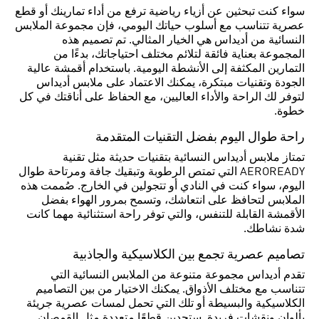
سواء كنت تبحثين عن أزياء رياضية ترفع من أداء تمارينك أو قطع
عصرية تتناسب مع أسلوب حياتك اليومي، فإن مجموعة الملابس
النسائية من أديداس هي الخيار المثالي. تم تصميم هذه
المجموعة بعناية فائقة لتلائم مختلف احتياجاتك، بدءًا من
التمارين المكثفة إلى الأنشطة اليومية. باستخدام أقمشة عالية
الجودة وتقنيات مبتكرة، يمكنك الاعتماد على ملابس أديداس
لتوفر لك الراحة والأداء العاليين، مع الحفاظ على أناقتك في كل
خطوة.
راحة طوال اليوم بفضل التقنيات المتقدمة
تمتاز ملابس أديداس النسائية بتقنيات حديثة مثل تقنية
AEROREADY التي تمتص الرطوبة وتبقيك جافة ومرتاحة طوال
اليوم، سواء كنت في النادي أو تتجولين في الخارج. صُممت هذه
الملابس لتحافظ على انتعاشك، وتسمح بمرور الهواء بفضل
الأقمشة القابلة للتنفس، والتي توفر راحة استثنائية مهما كانت
شدة نشاطك.
تصاميم عصرية تجمع بين الكلاسيكية والجاذبية
تقدم أديداس مجموعة متنوعة من الملابس النسائية التي
تتناسب مع مختلف الأذواق. يمكنك الاختيار من بين التصاميم
الكلاسيكية والبسيطة أو تلك التي تحمل لمسات عصرية جريئة
بألوان ونقشات فريدة. ستجدين قطعًا متعددة مثل القمصان