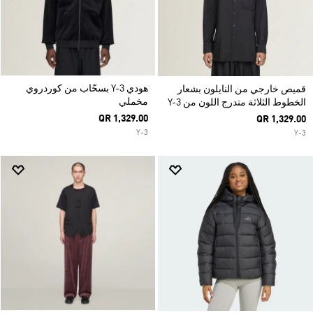
هودي Y-3 بسحّاب من كوردروي
قميص خارجي من النايلون بشعار
مخملي
الخطوط الثلاثة متدرج اللون من Y-3
QR 1,329.00
QR 1,329.00
Y-3
Y-3