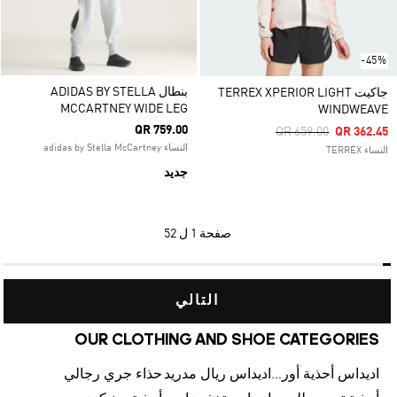
-45%
بنطال ADIDAS BY STELLA
جاكيت TERREX XPERIOR LIGHT
MCCARTNEY WIDE LEG
WINDWEAVE
QR 759.00
Price Reduced From
To
QR 659.00
QR 362.45
النساء adidas by Stella McCartney
النساء TERREX
جديد
صفحة
1 ل 52
التالي
OUR CLOTHING AND SHOE CATEGORIES
اديداس أحذية أورجينالز
اديداس ريال مدريد
حذاء جري رجالي