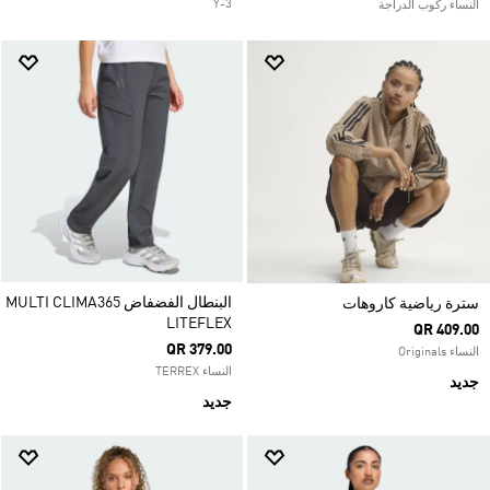
Y-3
النساء ركوب الدراجة
البنطال الفضفاض MULTI CLIMA365
سترة رياضية كاروهات
LITEFLEX
QR 409.00
QR 379.00
النساء Originals
النساء TERREX
جديد
جديد