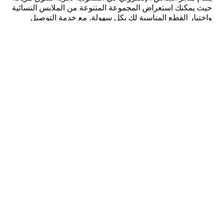
حيث يمكنك استعراض المجموعة المتنوعة من الملابس النسائية
واختيار القطع المناسبة لك بكل سهولة. مع خدمة التوصيل
المجاني وسهولة استبدال المقاسات، تضمن لك أديداس تجربة
تسوق خالية من المتاعب وراحة تامة، سواء كنت تتسوقين من
الرياض، جدة، أو أي مدينة أخرى في المملكة. اجعلي من ملابس
أديداس النسائية جزءًا من أسلوب حياتك، واستمتعي بتصاميم
تجمع بين الأداء والأناقة. انطلقي بثقة، وكوني مستعدة لتحقيق
أهدافك بأناقة وراحة، مع القطع المتعددة التي تقدمها أديداس
خصيصًا للنساء النشيطات والمتألقات في جميع جوانب حياتهن.
كن عضواً واحصل على
خصم 10٪