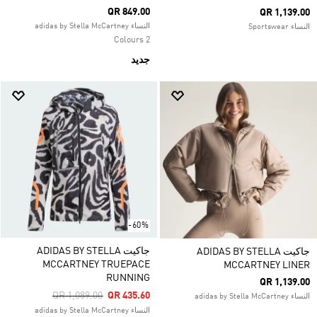
QR 849.00
QR 1,139.00
النساء adidas by Stella McCartney
النساء Sportswear
2 Colours
جديد
-60%
جاكيت ADIDAS BY STELLA
جاكيت ADIDAS BY STELLA
MCCARTNEY TRUEPACE
MCCARTNEY LINER
RUNNING
QR 1,139.00
Price Reduced From
To
QR 1,089.00
QR 435.60
النساء adidas by Stella McCartney
النساء adidas by Stella McCartney