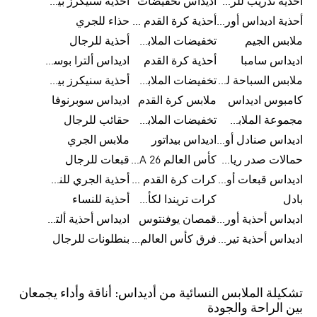
أحذية تدريب للرجال
اديداس تخفيضات
أحذية سنيكرز بيضاء للرجال
أحذية اديداس أورجينال للنساء
أحذية كرة القدم للرجال
حذاء للجري
ملابس الجيم
تخفيضات الملابس للأطفال
أحذية للرجال
اديداس سامبا
أحذية كرة القدم
اديداس ألترا بوست
ملابس السباحة للرجال
تخفيضات الملابس الرياضية
أحذية سنيكرز بيضاء للرجال
كامبوس اديداس
ملابس كرة القدم
اديداس سوبرنوفا
مجموعة الملابس الرياضية
تخفيضات الملابس للرجال
حقائب للرجال
اديداس صنادل أورجينال للنساء
اديداس بيداتور
ملابس الجري
حمالات صدر رياضية
كأس العالم FIFA 26™
قبعات للرجال
اديداس قبعات أورجينال للرجال
كرات كرة القدم للرجال
أحذية الجري للنساء
بادل
كرات تريندا لكأس العالم FIFA 26™
أحذية للنساء
اديداس أحذية أورجينال للرجال
قمصان يوفنتوس
اديداس أحذية ألترا بوست للرجال
اديداس أحذية تيريكس
فرق كأس العالم FIFA 26™
بنطلونات للرجال
تشكيلة الملابس النسائية من أديداس: أناقة وأداء يجمعان
بين الراحة والجودة