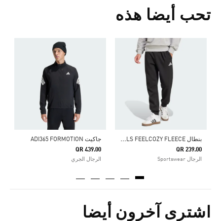
تحب أيضا هذه
0
ا
ب
نطال ESSENTIALS FEELCOZY FLEECE
جاكيت ADI365 FORMOTION
QR 439.00
QR 239.00
الرجال Sportswear
الرجال الجري
اشترى آخرون أيضا