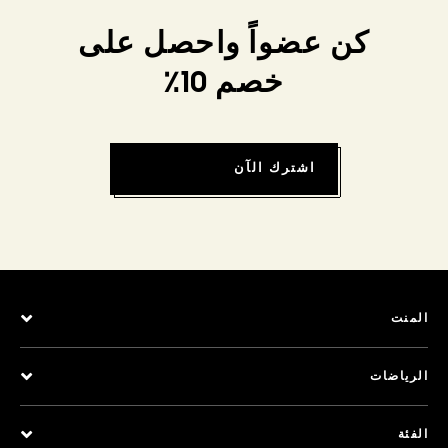
كن عضواً واحصل على
خصم 10٪
اشترك الآن
المنت
الرياضات
الفئة