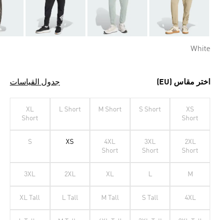
White
اختر مقاس (EU)
جدول القياسات
XL
L Short
M Short
S Short
XS
Short
Short
S
XS
4XL
3XL
2XL
Short
Short
Short
3XL
2XL
XL
L
M
XL Tall
L Tall
M Tall
S Tall
4XL