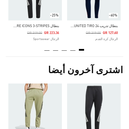
-25%
-60%
ب
نطال تدريب MANCHESTER UNITED TIRO 24
ب
نطال FUTURE ICONS 3-STRIPES
Price Reduced From
To
Price Reduced From
To
QR 319.00
QR 223.36
QR 319.00
QR 127.60
الرجال كرة القدم
الرجال Sportswear
اشترى آخرون أيضا
Price Reduced From
To
6
ا