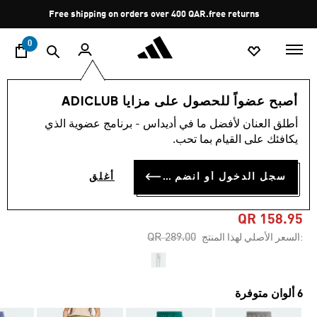
ا
Pause
Free shipping on orders over 400 QAR.
free returns
promotion
rotation
0
الرجال
الملابس
أصبح عضواً للحصول على مزايا ADICLUB
أطلق العنان لأفضل ما في أديداس - برنامج عضوية الذي
4.7
(69)
-45%
متوسط
يكافئك على القيام بما تحب.
قيمة
التقييم
بنطال FUTURE ICONS 3-
هو
سجل الدخول أو انضم الآن
أغلق
4.7
STRIPES
من
5
نجوم.
QR 158.95
Read
Price reduced from
to
QR 289.00
:السعر الأصلي لهذا المنتج
69
Reviews.
رابط
نفس
الصفحة.
6 ألوان متوفرة