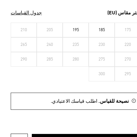
تر مقاس (EU)
جدول القياسات
210
205
195
185
175
265
240
235
230
220
290
285
280
275
270
300
295
نصيحة للقياس.
اطلب قياسك الاعتيادي.