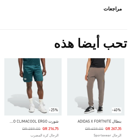
مراجعات
تحب أيضا هذه
-25%
-40%
ش
ورت TENNIS PRO CLIMACOOL ERGO
بنطال ADIDAS X FORTNITE
Price Reduced From
To
Price Reduced From
To
QR 289.00
QR 459.00
QR 216.75
QR 267.35
الرجال Sportswear
الرجال كرة المضرب