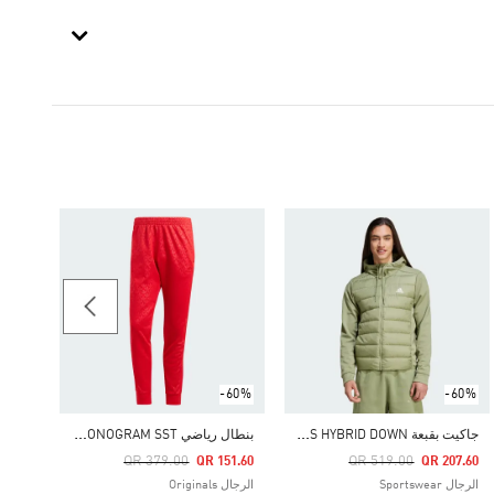
بنطال ك
79.00
الرجال ginals
-60%
-60%
ج
اكيت بقبعة ESSENTIALS HYBRID DOWN
ب
نطال رياضي GRAPHICS MONOGRAM SST
Price Reduced From
To
Price Reduced From
To
QR 379.00
QR 519.00
QR 151.60
QR 207.60
الرجال Sportswear
الرجال Originals