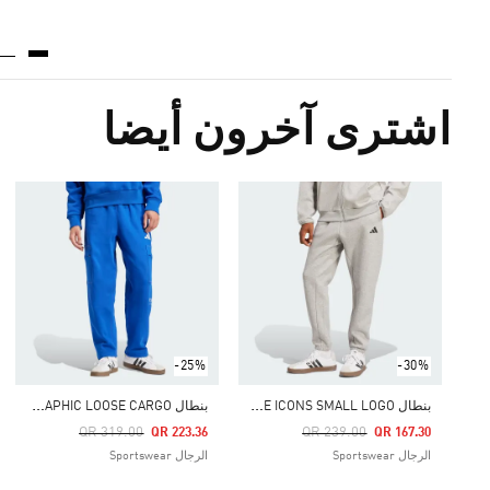
اشترى آخرون أيضا
-25%
-30%
ب
نطال FUTURE ICONS SMALL LOGO
ب
نطال ALL SZN FLEECE GRAPHIC LOOSE CARGO
Price Reduced From
To
Price Reduced From
To
QR 319.00
QR 239.00
QR 223.36
QR 167.30
الرجال Sportswear
الرجال Sportswear