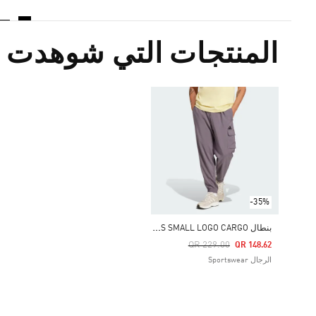
المنتجات التي شوهدت م
-35%
ب
نطال ESSENTIALS SMALL LOGO CARGO
Price Reduced From
To
QR 229.00
QR 148.62
الرجال Sportswear