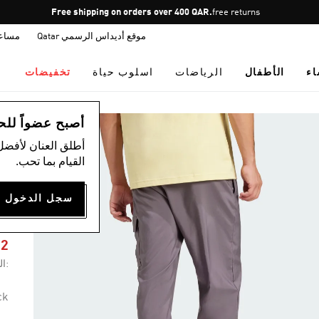
Pause
Free shipping on orders over 400 QAR.
free returns
promotion
موقع أديداس الرسمي Qatar
مساع
rotation
اء
الأطفال
الرياضات
اسلوب حياة
تخفيضات
ال
أصبح عضواً للحصول
أطلق العنان لأفضل
القيام بما تحب.
O
62
:ال
ck