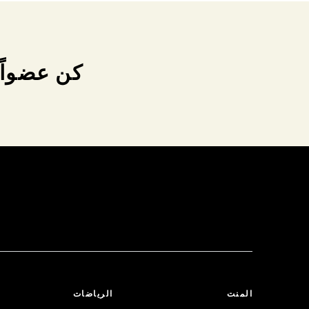
كن عضواً 
المنت
الرياضات