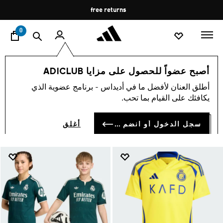
ا
Pause
free returns
promotion
rotation
0
الأطفال
الملابس
أصبح عضواً للحصول على مزايا ADICLUB
ملابس
أطلق العنان لأفضل ما في أديداس - برنامج عضوية الذي
(1380)
يكافئك على القيام بما تحب.
فلتر و صنف
صور كبيرة
سجل الدخول أو انضم الآن
أغلق