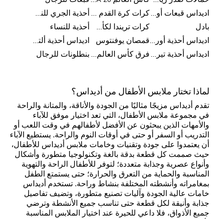
حمالات صدر رياضية
كأس العالم FIFA 26™
قبعات للرجال
اديداس قبعات أورجينال للرجال
كرات كرة القدم للرجال
أحذية الجري للنساء
بادل
كرات تريندا لكأس العالم FIFA 26™
أحذية للنساء
اديداس أحذية أورجينال للرجال
قمصان يوفنتوس
اديداس أحذية ألترا بوست للرجال
اديداس أحذية تيريكس
فرق كأس العالم FIFA 26™
بنطلونات للرجال
لماذا تختار ملابس الأطفال من أديداس؟
تقدم أديداس مزيجًا مثاليًا من الجودة والأناقة، والمتانة والراحة
في مجموعة ملابس الأطفال، التي تعد اختيار موفق للآباء
والأمهات الذين يبحثون عن الأفضل لأطفالهم في وقت اللعب أو
التدريب أو السفر أو حتى في أوقات النوم والراحة. يستطيع الآباء
أن يعتمدوا على جودة وتقنيات وخامات ملابس أديداس للأطفال،
حيث صممت كل قطعة بدقة بالغة وتكنولوجيا متطورة وأشكال
وأنواع عصرية وجذابة متعددة؛ لتوفر للأطفال الراحة والتهوية
المناسبة والحماية من التعرق والحرارة؛ حتى يستمتع الطفل
بمغامراته وأنشطته المختلفة بنشاط وراحة. تستخدم أديداس
خامات عالية الجودة وآليات تصنيع متطورة، وتضيف تفاصيل
جذابة وأنيقة لكل قطعة حتى تناسب جميع الأنشطة وترضي
جميع الأذواق، فلا داعي للحيرة عند اختيار الملابس المناسبة