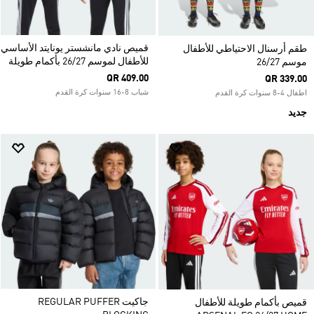
قميص نادي مانشستر يونايتد الأساسي
طقم أرسنال الاحتياطي للأطفال
للأطفال لموسم 26/27 بأكمام طويلة
موسم 26/27
QR 409.00
QR 339.00
شباب 8-16 سنوات كرة القدم
اطفال 4-8 سنوات كرة القدم
جديد
جاكيت REGULAR PUFFER
قميص بأكمام طويلة للأطفال