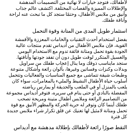
لأطفالك، فتوجد خيارات لا نهائية من التصميمات المدهشة
والإطلالات المميزة والقصات المختلفة. اكتشف عالم جذاب
وأنيق من ملابس الأطفال، وحتمًا ستجد كل ما تبحث عنه لراحة
وأناقة طفلك.
استثمار طويل المدى من المتانة وقوة التحمل
بفضل استخدام أحدث التقنيات والخامات المعززة والأقمشة
القوية، فإن ملابس الأطفال من أديداس تقدم منتجات عالية
الجودة بقوة تحمل ومتانة فائقة تدوم مع الاستخدام اليومي
والغسيل المتكرر لوقت طويل دون أن تفقد جودتها وأناقتها.
ستجد مايناسب ذوقك وما ينال إعجاب طفلك من سراويل
وبدلات وكنزات وفساتين وغيرها، بألوان رائعة وأشكال متنوعة
وطبعات شيقة تتماشى مع جميع المناسبات والفعاليات وتتحمل
أسلوب حياة الأطفال النشيط والمليء بالمغامرات، سواء كان
يلعب بالمنزل أو في الملعب والحديقة أو يمارس رياضته
المفضلة بالنادي أو حتى ينام في سريره، فتوفر أديداس مجموعة
من التصاميم الرائعة وملابس أطفال متينة ومريحة تصحب
طفلك أينما كان وتوفر له حرية الحركة والمظهر الأنيق مع قوة
تحمل ومتانة لامثيل لها تغنيك عن قلق تكرار شراء ملابس جديدة
كل فترة
التقط صورًا رائعة لأطفالك بإطلالة مدهشة مع أديداس