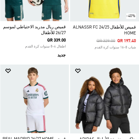
-40%
قميص ريال مدريد الاحتياطي لموسم
قميص للأطفال ALNASSR FC 24/25
26/27 للأطفال
HOME
QR 339.00
Price Reduced From
To
QR 329.00
QR 197.40
اطفال 4-8 سنوات كرة القدم
شباب 8-16 سنوات كرة القدم
جديد