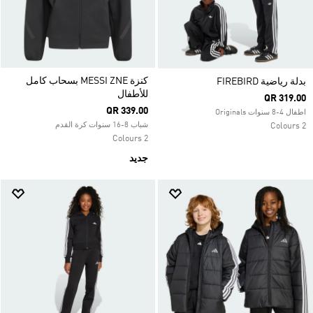
كنزة MESSI ZNE بسحاب كامل
بدلة رياضية FIREBIRD
للأطفال
QR 319.00
QR 339.00
اطفال 4-8 سنوات Originals
شباب 8-16 سنوات كرة القدم
2 Colours
2 Colours
جديد