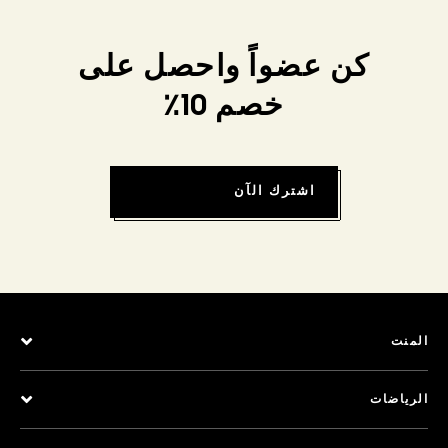
كن عضواً واحصل على
خصم 10٪
اشترك الآن
المنت
الرياضات