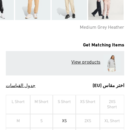
Medium Grey Heather
Get Matching Items
View products
اختر مقاس (EU)
جدول القياسات
L Short
M Short
S Short
XS Short
2XS
Short
M
S
XS
2XS
XL Short