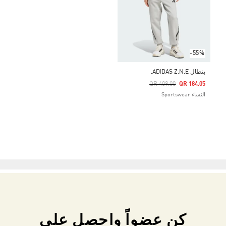
-55%
بنطال ADIDAS Z.N.E.
Price Reduced From
To
QR 409.00
QR 184.05
النساء Sportswear
كن عضواً واحصل على