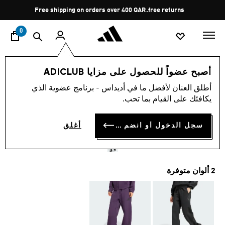
ا
Pause
free returns
promotion
rotation
0
النساء
الملابس
أصبح عضواً للحصول على مزايا ADICLUB
أطلق العنان لأفضل ما في أديداس - برنامج عضوية الذي
4.7
(59)
متوسط
يكافئك على القيام بما تحب.
قيمة
بنطال ADIDAS Z.N.E. BARREL
التقييم
هو
4.7
سجل الدخول أو انضم الآن
أغلق
QR 439.00
من
5
نجوم.
Read
59
2 ألوان متوفرة
Reviews.
رابط
نفس
الصفحة.