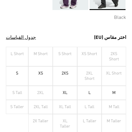
Selected
Black
اختر مقاس (EU)
جدول القياسات
L Short
M Short
S Short
XS Short
2XS
Short
S
XS
2XS
2XL
XL Short
Short
S Tall
2XL
XL
L
M
S Taller
2XL Tall
XL Tall
L Tall
M Tall
2X Taller
XL
L Taller
M Taller
Taller