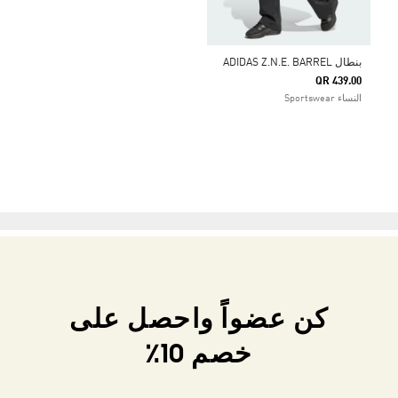
بنطال ADIDAS Z.N.E. BARREL
QR 439.00
النساء Sportswear
كن عضواً واحصل على
خصم 10٪