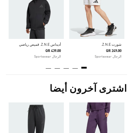
Price Reduced From
To
7
ا
شورت Z.N.E.
أديداس Z.N.E. قميص رياضي
QR 439.00
QR 249.00
الرجال Sportswear
الرجال Sportswear
اشترى آخرون أيضا
ب
0
ا