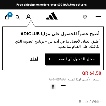
ا
Pause
Free shipping on orders over 400 QAR.
free returns
promotion
rotation
0
الأطفال
الملابس
أصبح عضواً للحصول على مزايا ADICLUB
أطلق العنان لأفضل ما في أديداس - برنامج عضوية الذي
4.8
(331)
-50%
متوسط
يكافئك على القيام بما تحب.
قيمة
التقييم
بنطال ADIDAS ESSENTIALS
هو
سجل الدخول أو انضم الآن
أغلق
4.8
3-STRIPES
من
5
نجوم.
QR 64.50
Read
Price reduced from
to
QR 129.00
:السعر الأصلي لهذا المنتج
331
Reviews.
رابط
نفس
الصفحة.
Black / White