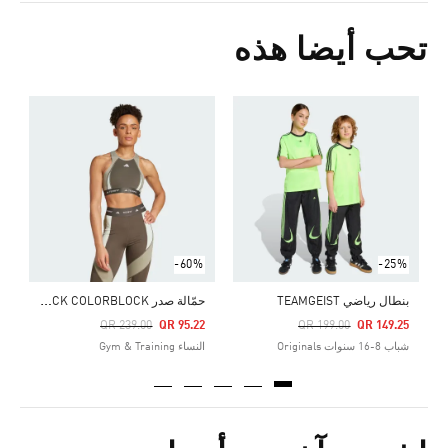
تحب أيضا هذه
Price Reduced From
To
5
ا
-60%
-25%
ح
مّالة صدر TECHFIT MEDIUM-SUPPORT HIGH-NECK COLORBLOCK
بنطال رياضي TEAMGEIST
Price Reduced From
To
Price Reduced From
To
QR 239.00
QR 95.22
QR 199.00
QR 149.25
شباب 8-16 سنوات Originals
النساء Gym & Training