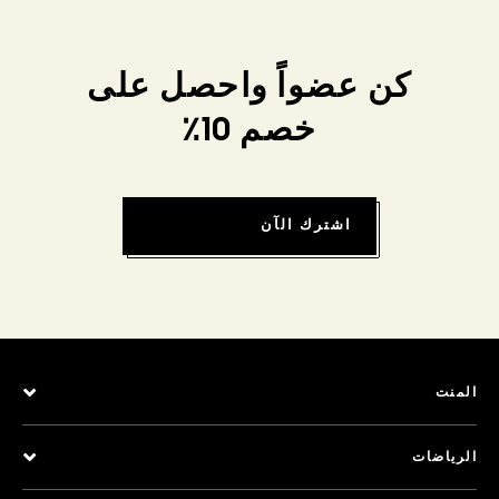
كن عضواً واحصل على
خصم 10٪
اشترك الآن
المنت
الرياضات