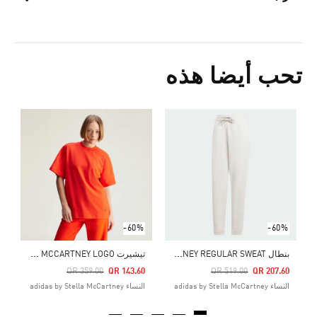
تحب أيضا هذه
Price Reduced From
To
0
ال
-60%
-60%
ب
نطال ADIDAS BY STELLA MCCARTNEY REGULAR SWEAT
ت
يشيرت ADIDAS BY STELLA MCCARTNEY LOGO
Price Reduced From
To
Price Reduced From
To
QR 359.00
QR 143.60
QR 519.00
QR 207.60
النساء adidas by Stella McCartney
النساء adidas by Stella McCartney