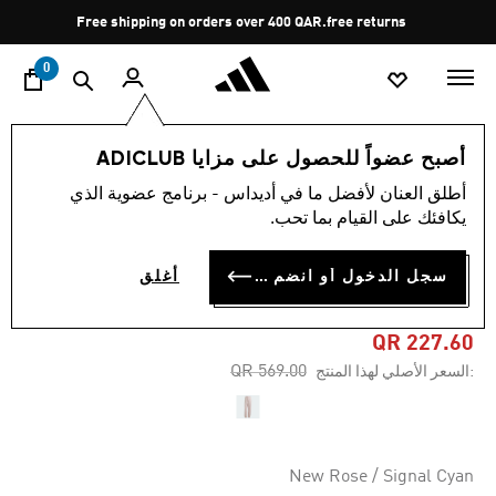
ا
Pause
Free shipping on orders over 400 QAR.
free returns
promotion
rotation
0
النساء
الملابس
أصبح عضواً للحصول على مزايا ADICLUB
أطلق العنان لأفضل ما في أديداس - برنامج عضوية الذي
4.5
(29)
-60%
متوسط
يكافئك على القيام بما تحب.
قيمة
التقييم
بنطال رياضي ADIDAS BY
هو
سجل الدخول أو انضم الآن
أغلق
4.5
STELLA MCCARTNEY
من
5
نجوم.
QR 227.60
Read
Price reduced from
to
QR 569.00
:السعر الأصلي لهذا المنتج
29
Reviews.
رابط
نفس
الصفحة.
New Rose / Signal Cyan