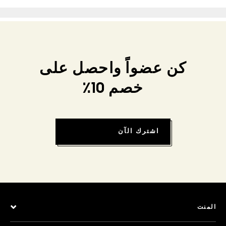
كن عضواً واحصل على
خصم 10٪
اشترك الآن
المنت