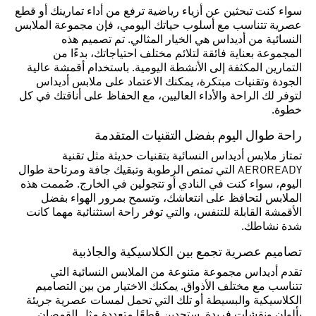
سواء كنت تبحثين عن أزياء رياضية ترفع من أداء تمارينك أو قطع
عصرية تتناسب مع أسلوب حياتك اليومي، فإن مجموعة الملابس
النسائية من أديداس هي الخيار المثالي. تم تصميم هذه
المجموعة بعناية فائقة لتلائم مختلف احتياجاتك، بدءًا من
التمارين المكثفة إلى الأنشطة اليومية. باستخدام أقمشة عالية
الجودة وتقنيات مبتكرة، يمكنك الاعتماد على ملابس أديداس
لتوفر لك الراحة والأداء العاليين، مع الحفاظ على أناقتك في كل
خطوة.
راحة طوال اليوم بفضل التقنيات المتقدمة
تمتاز ملابس أديداس النسائية بتقنيات حديثة مثل تقنية
AEROREADY التي تمتص الرطوبة وتبقيك جافة ومرتاحة طوال
اليوم، سواء كنت في النادي أو تتجولين في الخارج. صُممت هذه
الملابس لتحافظ على انتعاشك، وتسمح بمرور الهواء بفضل
الأقمشة القابلة للتنفس، والتي توفر راحة استثنائية مهما كانت
شدة نشاطك.
تصاميم عصرية تجمع بين الكلاسيكية والجاذبية
تقدم أديداس مجموعة متنوعة من الملابس النسائية التي
تتناسب مع مختلف الأذواق. يمكنك الاختيار من بين التصاميم
الكلاسيكية والبسيطة أو تلك التي تحمل لمسات عصرية جريئة
بألوان ونقشات فريدة. ستجدين قطعًا متعددة مثل القمصان