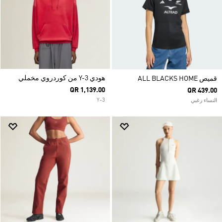
هودي Y-3 من كوردروي مخملي
قميص ALL BLACKS HOME
QR 1,139.00
QR 439.00
Y-3
النساء رغبي