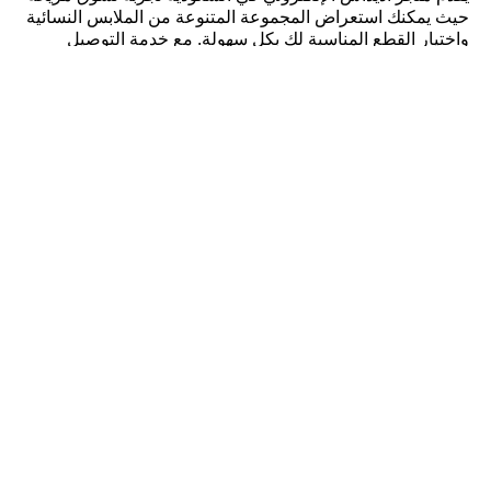
حيث يمكنك استعراض المجموعة المتنوعة من الملابس النسائية
واختيار القطع المناسبة لك بكل سهولة. مع خدمة التوصيل
المجاني وسهولة استبدال المقاسات، تضمن لك أديداس تجربة
تسوق خالية من المتاعب وراحة تامة، سواء كنت تتسوقين من
الرياض، جدة، أو أي مدينة أخرى في المملكة. اجعلي من ملابس
أديداس النسائية جزءًا من أسلوب حياتك، واستمتعي بتصاميم
تجمع بين الأداء والأناقة. انطلقي بثقة، وكوني مستعدة لتحقيق
أهدافك بأناقة وراحة، مع القطع المتعددة التي تقدمها أديداس
خصيصًا للنساء النشيطات والمتألقات في جميع جوانب حياتهن.
كن عضواً واحصل على
خصم 10٪