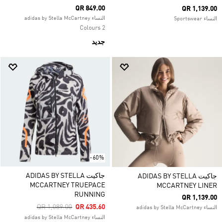
QR 849.00
QR 1,139.00
النساء adidas by Stella McCartney
النساء Sportswear
2 Colours
جديد
-60%
جاكيت ADIDAS BY STELLA
جاكيت ADIDAS BY STELLA
MCCARTNEY TRUEPACE
MCCARTNEY LINER
RUNNING
QR 1,139.00
Price Reduced From
To
QR 1,089.00
QR 435.60
النساء adidas by Stella McCartney
النساء adidas by Stella McCartney