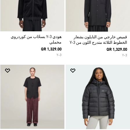
هودي Y-3 بسحّاب من كوردروي
قميص خارجي من النايلون بشعار
مخملي
الخطوط الثلاثة متدرج اللون من Y-3
QR 1,329.00
QR 1,329.00
Y-3
Y-3