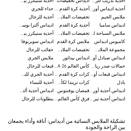
أحذية تدريب للرجال
اديداس تخفيضات
أحذية سنيكرز بيضاء للرجال
أحذية اديداس أورجينال للنساء
أحذية كرة القدم للرجال
حذاء للجري
ملابس الجيم
تخفيضات الملابس للأطفال
أحذية للرجال
اديداس سامبا
أحذية كرة القدم
اديداس ألترا بوست
ملابس السباحة للرجال
تخفيضات الملابس الرياضية
أحذية سنيكرز بيضاء للرجال
كامبوس اديداس
ملابس كرة القدم
اديداس سوبرنوفا
مجموعة الملابس الرياضية
تخفيضات الملابس للرجال
حقائب للرجال
اديداس صنادل أورجينال للنساء
اديداس بيداتور
ملابس الجري
حمالات صدر رياضية
كأس العالم FIFA 26™
قبعات للرجال
اديداس قبعات أورجينال للرجال
كرات كرة القدم للرجال
أحذية الجري للنساء
بادل
كرات تريندا لكأس العالم FIFA 26™
أحذية للنساء
اديداس أحذية أورجينال للرجال
قمصان يوفنتوس
اديداس أحذية ألترا بوست للرجال
اديداس أحذية تيريكس
فرق كأس العالم FIFA 26™
بنطلونات للرجال
تشكيلة الملابس النسائية من أديداس: أناقة وأداء يجمعان
بين الراحة والجودة