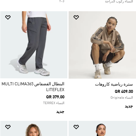
Y-3
النساء ركوب الدراجة
البنطال الفضفاض MULTI CLIMA365
سترة رياضية كاروهات
LITEFLEX
QR 409.00
QR 379.00
النساء Originals
النساء TERREX
جديد
جديد