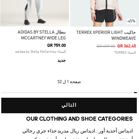
-45%
بنطال ADIDAS BY STELLA
جاكيت TERREX XPERIOR LIGHT
MCCARTNEY WIDE LEG
WINDWEAVE
QR 759.00
Price Reduced From
To
QR 659.00
QR 362.45
النساء adidas by Stella McCartney
النساء TERREX
جديد
صفحة
1 ل 52
التالي
OUR CLOTHING AND SHOE CATEGORIES
اديداس أحذية أورجينالز
اديداس ريال مدريد
حذاء جري رجالي