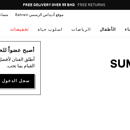
Pause
FREE DELIVERY OVER 55 BHD
FREE RETURNS
promotion
موقع أديداس الرسمي Bahrain
مساع
rotation
اء
الأطفال
الرياضات
اسلوب حياة
تخفيضات
أصبح عضواً للحصول
أطلق العنان لأفضل
SU
القيام بما تحب.