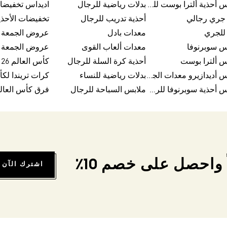
اديداس أحذية ألترا بوست للرجال
بدلات رياضية للرجال
اديداس تخفيضا
 جري رجالي
أحذية تدريب للرجال
تخفيضات الأحذي
للجري
معدات بادل
س سوبرنوفا
معدات ألعاب القوى
س ألترا بوست
أحذية كرة السلة للرجال
كأس العالم FIFA 26™
اديداس أديدازيرو معدات الجري
بدلات رياضية للنساء
اديداس أحذية سوبرنوفا للرجال
ملابس السباحة للرجال
فرق كأس العالم FA 26
واحصل على خصم 10٪
اشترك الآن