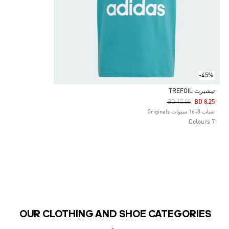
-45%
تيشيرت TREFOIL
Price Reduced From
To
BD 15.00
BD 8.25
Selected
شباب 8-16 سنوات Originals
7 Colours
OUR CLOTHING AND SHOE CATEGORIES