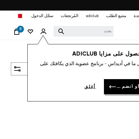
ا
دة
متتبع الطلب
adiclub
المُرتجعات
سجّل الدخول
0
 على مزايا ADICLUB
 ما في أديداس - برنامج عضوية الذي يكافئك على
فلتر و صنف
سجل الدخول أو انضم الآن
أغلق