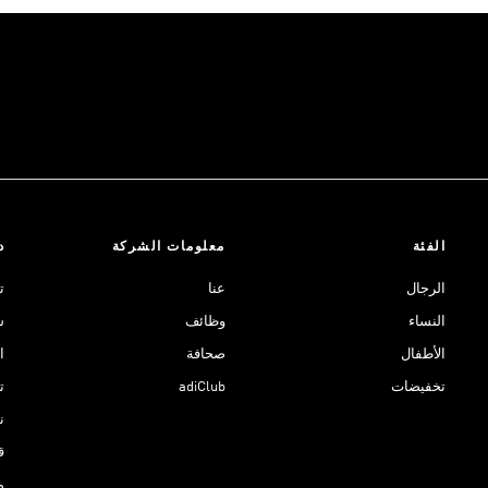
الفئة
معلومات الشركة
د
الرجال
عنا
ت
النساء
وظائف
ش
الأطفال
صحافة
ا
تخفيضات
adiClub
ت
نادي 
ق
م