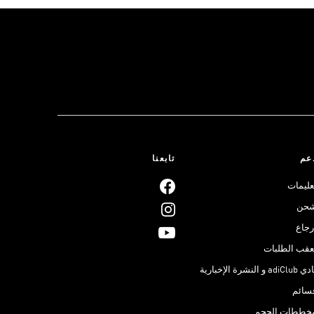
عم
تابعنا
عليمات
حن
رجاع
عقب الطلبات
adiClub و النشرة الإخبارية
سائم
خططات الحجم