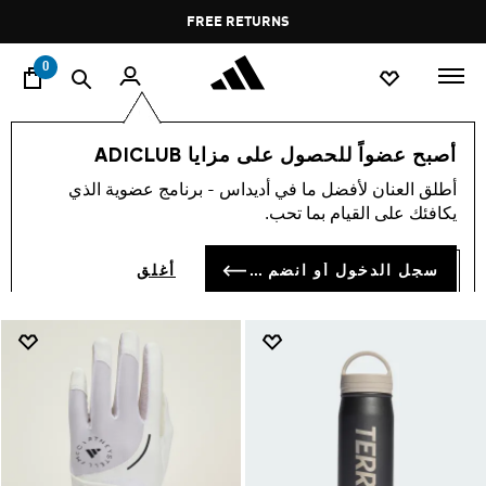
ا
Pause
FREE RETURNS
promotion
rotation
0
الرياضات
في الخارج
اكسسوارات
أصبح عضواً للحصول على مزايا ADICLUB
اكسسوارات
أطلق العنان لأفضل ما في أديداس - برنامج عضوية الذي
(3)
يكافئك على القيام بما تحب.
فلتر و صنف
صور كبيرة
سجل الدخول أو انضم الآن
أغلق