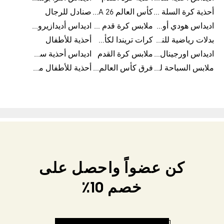
أحذية كرة السلة للرجال
كأس العالم FIFA 26™
صنادل للرجال
اديداس هودي أورجينال للنساء
ملابس كرة قدم للاطفال
اديداس أديدازيرو معدات الجري
بدلات رياضية للنساء
كرات تريندا لكأس العالم FIFA 26™
أحذية للأطفال
اديداس اورجينال ملابس
ملابس كرة القدم
اديداس أحذية سوبرنوفا للرجال
ملابس السباحة للرجال
فرق كأس العالم FIFA 26™
أحذية للأطفال من 8 إلى 16 سنة
كن عضواً واحصل على
خصم 10٪