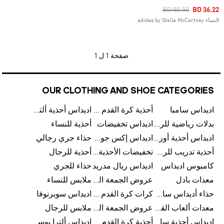
Price Reduced Fro
To
BD 80.50
BD 36.22
النساء adidas by Stella McCartney
صفحة
1 ل 1
OUR CLOTHING AND SHOE CATEGORIES
اديداس سامبا
أحذية كرة القدم للرجال
اديداس أحذية ألترا بوست للرجال
بدلات رياضية للرجال
اديداس تخفيضات
أحذية للنساء
اديداس أحذية أورجينالز
اديداس إكس جود بيلينغهام
حذاء جري رجالي
أحذية تدريب للرجال
تخفيضات الأحذية للرجال
أحذية للرجال
كامبوس اديداس
اديداس ريال مدريد
حذاء للجري
معدات بادل
عروض الجمعة البيضاء للرجال
ملابس للنساء
حذاء أديداس سامبا للأطفال
كرات كرة القدم للرجال
اديداس سوبرنوفا
معدات ألعاب القوى
عروض الجمعة البيضاء للسيدات
ملابس للرجال
اديداس أحذية سامبا للنساء
أحذية كرة القدم
اديداس ألترا بوست