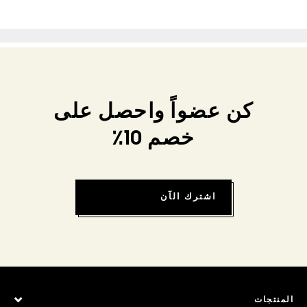
كن عضواً واحصل على
خصم 10٪
اشترك الآن
المنتجات