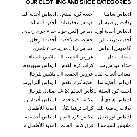
OUR CLOTHING AND SHOE CATEGORIES
اديداس سامبا
أحذية كرة القدم للرجال
اديداس أحذية ألترا بوست للرجال
بدلات رياضية للرجال
اديداس تخفيضات
أحذية للنساء
اديداس أحذية أورجينالز
اديداس إكس جود بيلينغهام
حذاء جري رجالي
أحذية تدريب للرجال
تخفيضات الأحذية للرجال
أحذية للرجال
كامبوس اديداس
اديداس ريال مدريد
حذاء للجري
معدات بادل
عروض الجمعة البيضاء للرجال
ملابس للنساء
حذاء أديداس سامبا للأطفال
كرات كرة القدم للرجال
اديداس سوبرنوفا
معدات ألعاب القوى
عروض الجمعة البيضاء للسيدات
ملابس للرجال
اديداس أحذية سامبا للنساء
أحذية كرة القدم
اديداس ألترا بوست
أحذية كرة السلة للرجال
كأس العالم FIFA 26™
صنادل للرجال
اديداس هودي أورجينال للنساء
ملابس كرة قدم للاطفال
اديداس أديدازيرو معدات الجري
بدلات رياضية للنساء
كرات تريندا لكأس العالم FIFA 26™
أحذية للأطفال
اديداس اورجينال ملابس
ملابس كرة القدم
اديداس أحذية سوبرنوفا للرجال
ملابس السباحة للرجال
فرق كأس العالم FIFA 26™
أحذية للأطفال من 8 إلى 16 سنة