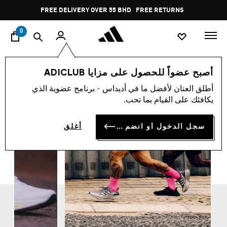
ا
Pause
FREE RETURNS
promotion
rotation
0
الرياضات
الجري
أحذية
اركض المسافة
أصبح عضواً للحصول على مزايا ADICLUB
اركض المسافة
أطلق العنان لأفضل ما في أديداس - برنامج عضوية الذي
(387)
يكافئك على القيام بما تحب.
فلتر و صنف
صور كبيرة
سجل الدخول أو انضم الآن
أغلق