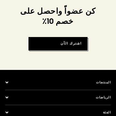
كن عضواً واحصل على
خصم 10٪
اشترك الآن
المنتجات
الرياضات
الفئة