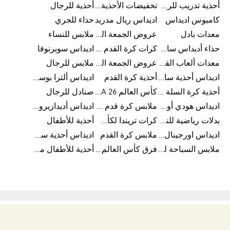
أحذية تدريب للرجال
تخفيضات الأحذية للرجال
أحذية للرجال
كامبوس اديداس
اديداس ريال مدريد
حذاء للجري
معدات بادل
عروض الجمعة البيضاء للرجال
ملابس للنساء
حذاء أديداس سامبا للأطفال
كرات كرة القدم للرجال
اديداس سوبرنوفا
معدات ألعاب القوى
عروض الجمعة البيضاء للسيدات
ملابس للرجال
اديداس أحذية سامبا للنساء
أحذية كرة القدم
اديداس ألترا بوست
أحذية كرة السلة للرجال
كأس العالم FIFA 26™
صنادل للرجال
اديداس هودي أورجينال للنساء
ملابس كرة قدم للاطفال
اديداس أديدازيرو معدات الجري
بدلات رياضية للنساء
كرات تريندا لكأس العالم FIFA 26™
أحذية للأطفال
اديداس اورجينال ملابس
ملابس كرة القدم
اديداس أحذية سوبرنوفا للرجال
ملابس السباحة للرجال
فرق كأس العالم FIFA 26™
أحذية للأطفال من 8 إلى 16 سنة