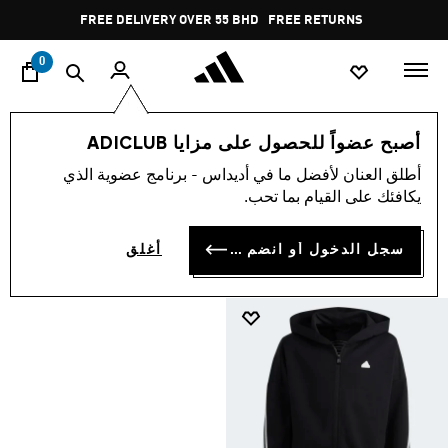
ا
Pause
FREE DELIVERY OVER 55 BHD
FREE RETURNS
promotion
rotation
0
null
اصرف و وفر
الأطفال
أصبح عضواً للحصول على مزايا ADICLUB
NULL
أطلق العنان لأفضل ما في أديداس - برنامج عضوية الذي
(1)
يكافئك على القيام بما تحب.
فلتر و صنف
صور كبيرة
سجل الدخول أو انضم الآن
أغلق