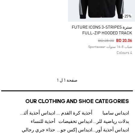
-25%
سترة FUTURE ICONS 3-STRIPES
FULL-ZIP HOODED TRACK
Price Reduced Fro
To
BD 28.00
BD 20.06
شباب 8-16 سنوات Sportswear
4 Colours
صفحة
1 ل 1
OUR CLOTHING AND SHOE CATEGORIES
اديداس سامبا
أحذية كرة القدم للرجال
اديداس أحذية ألترا بوست للرجال
بدلات رياضية للرجال
اديداس تخفيضات
أحذية للنساء
اديداس أحذية أورجينالز
اديداس إكس جود بيلينغهام
حذاء جري رجالي