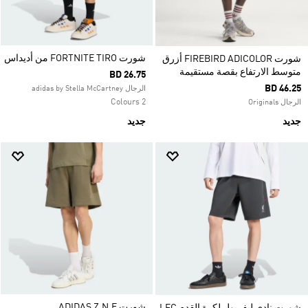
شورت FORTNITE TIRO من أديداس
شورت FIREBIRD ADICOLOR أزرق
متوسط الارتفاع بقصة مستقيمة
BD 26.75
BD 46.25
الرجال adidas by Stella McCartney
2 Colours
الرجال Originals
جديد
جديد
شورت ADIDAS Z.N.E.