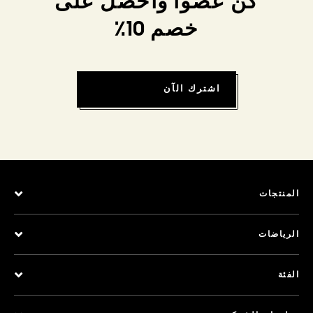
كن عضواً واحصل على
خصم 10٪
اشترك الآن
المنتجات
الرياضات
الفئة