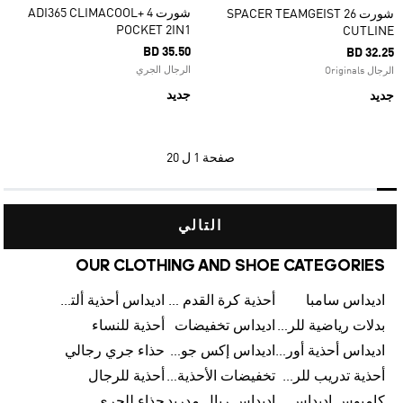
شورت ADI365 CLIMACOOL+ 4
شورت SPACER TEAMGEIST 26
POCKET 2IN1
CUTLINE
BD 35.50
BD 32.25
الرجال الجري
الرجال Originals
جديد
جديد
صفحة
1 ل 20
التالي
OUR CLOTHING AND SHOE CATEGORIES
اديداس سامبا
أحذية كرة القدم للرجال
اديداس أحذية ألترا بوست للرجال
بدلات رياضية للرجال
اديداس تخفيضات
أحذية للنساء
اديداس أحذية أورجينالز
اديداس إكس جود بيلينغهام
حذاء جري رجالي
أحذية تدريب للرجال
تخفيضات الأحذية للرجال
أحذية للرجال
كامبوس اديداس
اديداس ريال مدريد
حذاء للجري