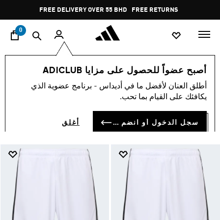
ا
Pause
FREE RETURNS
promotion
rotation
0
Shorts
view-all
أصبح عضواً للحصول على مزايا ADICLUB
SHORTS
أطلق العنان لأفضل ما في أديداس - برنامج عضوية الذي
(925)
يكافئك على القيام بما تحب.
فلتر و صنف
صور كبيرة
سجل الدخول أو انضم الآن
أغلق