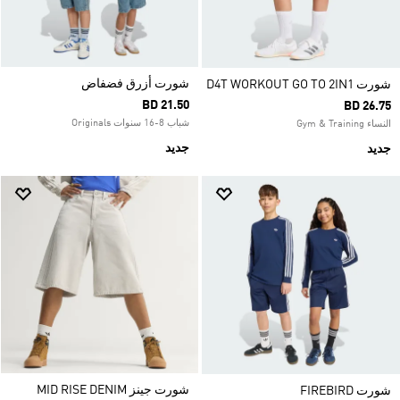
شورت أزرق فضفاض
شورت D4T WORKOUT GO TO 2IN1
BD 21.50
BD 26.75
شباب 8-16 سنوات Originals
النساء Gym & Training
جديد
جديد
شورت جينز MID RISE DENIM
شورت FIREBIRD