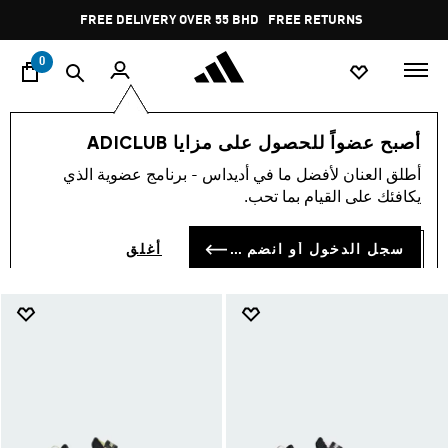
ا
Pause
FREE RETURNS
promotion
rotation
0
Shoes Under 30 BD
Shop By Price
أصبح عضواً للحصول على مزايا ADICLUB
SHOES UNDER 30 BD
أطلق العنان لأفضل ما في أديداس - برنامج عضوية الذي
(1205)
يكافئك على القيام بما تحب.
فلتر و صنف
صور كبيرة
سجل الدخول أو انضم الآن
أغلق