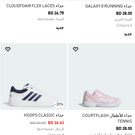
حذاء ‏CLOUDFOAM FLEX LACES
حذاء GALAXY 8 RUNNING
BD 26.75
BD 28.00
النساء Sportswear
النساء الجري
6 Colours
جديد
جديد
-20%
حذاء HOOPS CLASSIC
حذاء للأطفال COURTFLASH
TENNIS
Price Reduced From
To
BD 35.50
BD 26.63
BD 28.00
الرجال Sportswear
اطفال 4-8 سنوات كرة المضرب