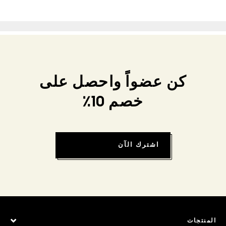
كن عضواً واحصل على
خصم 10٪
اشترك الآن
المنتجات