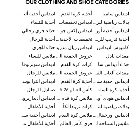
OUR CLOTHING AND SHOE CATEGORIES
اديداس سامبا
أحذية كرة القدم للرجال
اديداس أحذية ألترا بوست للرجال
بدلات رياضية للرجال
اديداس تخفيضات
أحذية للنساء
اديداس أحذية أورجينالز
اديداس إكس جود بيلينغهام
حذاء جري رجالي
أحذية تدريب للرجال
تخفيضات الأحذية للرجال
أحذية للرجال
كامبوس اديداس
اديداس ريال مدريد
حذاء للجري
معدات بادل
عروض الجمعة البيضاء للرجال
ملابس للنساء
حذاء أديداس سامبا للأطفال
كرات كرة القدم للرجال
اديداس سوبرنوفا
معدات ألعاب القوى
عروض الجمعة البيضاء للسيدات
ملابس للرجال
اديداس أحذية سامبا للنساء
أحذية كرة القدم
اديداس ألترا بوست
أحذية كرة السلة للرجال
كأس العالم FIFA 26™
صنادل للرجال
اديداس هودي أورجينال للنساء
ملابس كرة قدم للاطفال
اديداس أديدازيرو معدات الجري
بدلات رياضية للنساء
كرات تريندا لكأس العالم FIFA 26™
أحذية للأطفال
اديداس اورجينال ملابس
ملابس كرة القدم
اديداس أحذية سوبرنوفا للرجال
ملابس السباحة للرجال
فرق كأس العالم FIFA 26™
أحذية للأطفال من 8 إلى 16 سنة