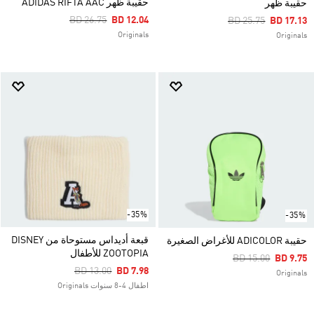
حقيبة ظهر ADIDAS RIFTA AAC
حقيبة ظهر
Price Reduced From
To
BD 26.75
BD 12.04
Price Reduced Fro
To
BD 25.75
BD 17.13
Originals
Originals
-35%
-35%
قبعة أديداس مستوحاة من DISNEY
حقيبة ADICOLOR للأغراض الصغيرة
ZOOTOPIA للأطفال
Price Reduced Fr
To
BD 15.00
BD 9.75
Price Reduced From
To
BD 13.00
BD 7.98
Originals
اطفال 4-8 سنوات Originals