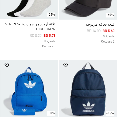
-25%
-60%
ثلاثة أزواج من جوارب 3-STRIPES
قبعة بحافة مزدوجة
HIGH CREW
Price Reduced Fr
To
BD 14.00
BD 5.60
Price Reduced From
To
BD 8.25
BD 5.78
Originals
Originals
2 Colours
3 Colours
-30%
-45%