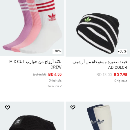
-30%
-35%
ثلاثة أزواج من جوارب MID CUT
قبعة صغيرة مستوحاة من أرشيف
CREW
ADICOLOR
Price Reduced From
To
BD 6.50
BD 4.55
Price Reduced Fr
To
BD 13.00
BD 7.98
Originals
Originals
2 Colours