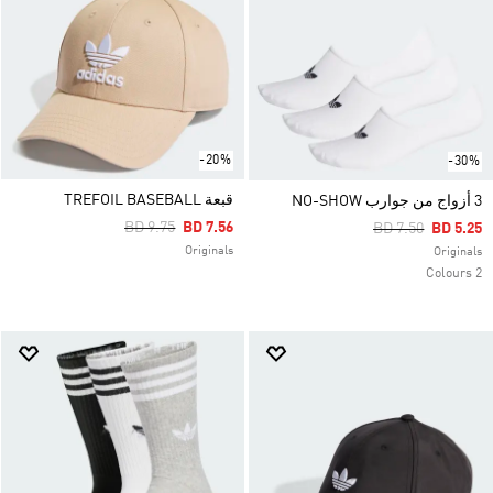
-20%
-30%
قبعة TREFOIL BASEBALL
3 أزواج من جوارب NO-SHOW
Price Reduced From
To
BD 9.75
BD 7.56
Price Reduced F
To
BD 7.50
BD 5.25
Originals
Originals
2 Colours