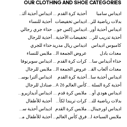
OUR CLOTHING AND SHOE CATEGORIES
اديداس سامبا
أحذية كرة القدم للرجال
اديداس أحذية ألترا بوست للرجال
بدلات رياضية للرجال
اديداس تخفيضات
أحذية للنساء
اديداس أحذية أورجينالز
اديداس إكس جود بيلينغهام
حذاء جري رجالي
أحذية تدريب للرجال
تخفيضات الأحذية للرجال
أحذية للرجال
كامبوس اديداس
اديداس ريال مدريد
حذاء للجري
معدات بادل
عروض الجمعة البيضاء للرجال
ملابس للنساء
حذاء أديداس سامبا للأطفال
كرات كرة القدم للرجال
اديداس سوبرنوفا
معدات ألعاب القوى
عروض الجمعة البيضاء للسيدات
ملابس للرجال
اديداس أحذية سامبا للنساء
أحذية كرة القدم
اديداس ألترا بوست
أحذية كرة السلة للرجال
كأس العالم FIFA 26™
صنادل للرجال
اديداس هودي أورجينال للنساء
ملابس كرة قدم للاطفال
اديداس أديدازيرو معدات الجري
بدلات رياضية للنساء
كرات تريندا لكأس العالم FIFA 26™
أحذية للأطفال
اديداس اورجينال ملابس
ملابس كرة القدم
اديداس أحذية سوبرنوفا للرجال
ملابس السباحة للرجال
فرق كأس العالم FIFA 26™
أحذية للأطفال من 8 إلى 16 سنة