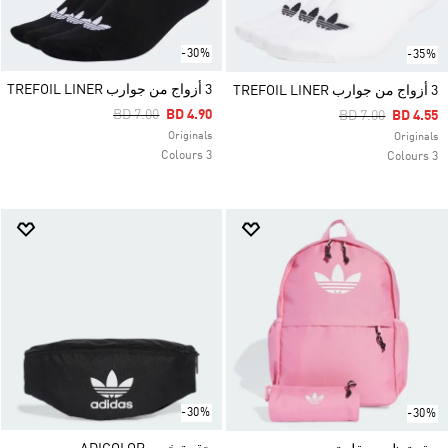
-30%
-35%
3 أزواج من جوارب TREFOIL LINER
3 أزواج من جوارب TREFOIL LINER
Price Reduced From
To
BD 7.00
BD 4.90
Price Reduced F
To
BD 7.00
BD 4.55
Originals
Originals
3 Colours
3 Colours
-30%
-30%