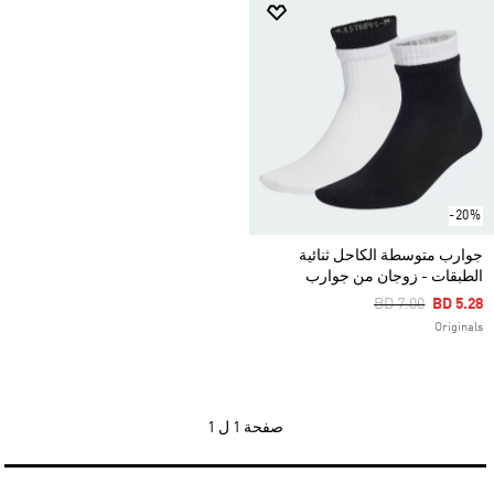
-20%
جوارب متوسطة الكاحل ثنائية
الطبقات - زوجان من جوارب
Price Reduced F
To
BD 7.00
BD 5.28
Originals
صفحة
1 ل 1