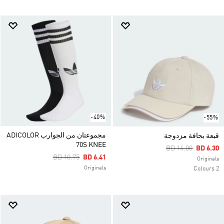
-40%
-55%
مجموعتان من الجوارب ADICOLOR
قبعة بحافة مزدوجة
70S KNEE
Price Reduced Fr
To
BD 14.00
BD 6.30
Price Reduced From
To
BD 10.75
BD 6.41
Originals
Originals
2 Colours