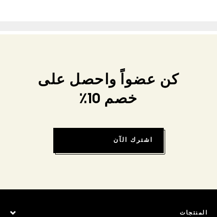
كن عضواً واحصل على
خصم 10٪
اشترك الآن
المنتجات