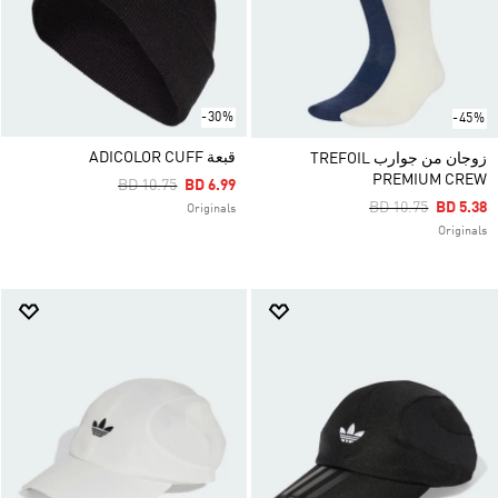
-30%
-45%
قبعة ADICOLOR CUFF
زوجان من جوارب TREFOIL
PREMIUM CREW
Price Reduced From
To
BD 10.75
BD 6.99
Price Reduced Fr
To
BD 10.75
BD 5.38
Originals
Originals