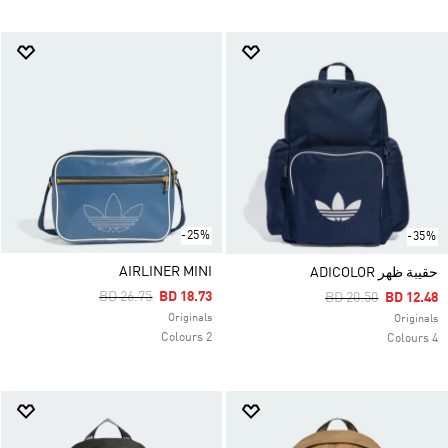
-25%
-35%
AIRLINER MINI
حقيبة ظهر ADICOLOR
Price Reduced From
To
BD 26.75
BD 18.73
Price Reduced Fro
To
BD 20.50
BD 12.48
Originals
Originals
2 Colours
4 Colours