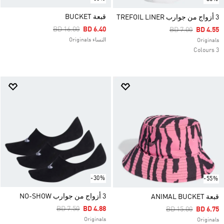
قبعة BUCKET
3 أزواج من جوارب TREFOIL LINER
Price Reduced From
To
BD 16.00
BD 6.40
Price Reduced F
To
BD 7.00
BD 4.55
النساء Originals
Originals
3 Colours
-30%
-55%
3 أزواج من جوارب NO-SHOW
قبعة ANIMAL BUCKET
Price Reduced From
To
BD 7.50
BD 4.88
Price Reduced Fr
To
BD 15.00
BD 6.75
Originals
Originals