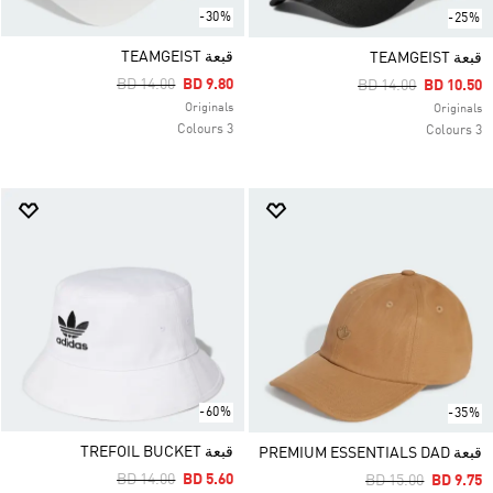
-30%
-25%
قبعة TEAMGEIST
قبعة TEAMGEIST
Price Reduced From
To
BD 14.00
BD 9.80
Price Reduced Fro
To
BD 14.00
BD 10.50
Originals
Originals
3 Colours
3 Colours
-60%
-35%
قبعة TREFOIL BUCKET
قبعة PREMIUM ESSENTIALS DAD
Price Reduced From
To
BD 14.00
BD 5.60
Price Reduced Fr
To
BD 15.00
BD 9.75