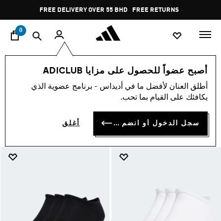
ا
Pause
FREE RETURNS
promotion
rotation
0
null
تخفيضات
اخر صيحات الموضة
اوريجينالز
أصبح عضواً للحصول على مزايا ADICLUB
NULL
أطلق العنان لأفضل ما في أديداس - برنامج عضوية الذي
(47)
يكافئك على القيام بما تحب.
فلتر و صنف
صور كبيرة
سجل الدخول أو انضم الآن
أغلق