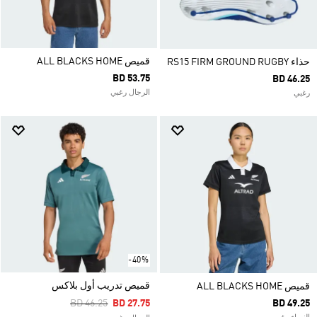
قميص ALL BLACKS HOME
حذاء RS15 FIRM GROUND RUGBY
BD 53.75
BD 46.25
الرجال رغبي
رغبي
-40%
قميص تدريب أول بلاكس
قميص ALL BLACKS HOME
Price Reduced From
To
BD 46.25
BD 27.75
BD 49.25