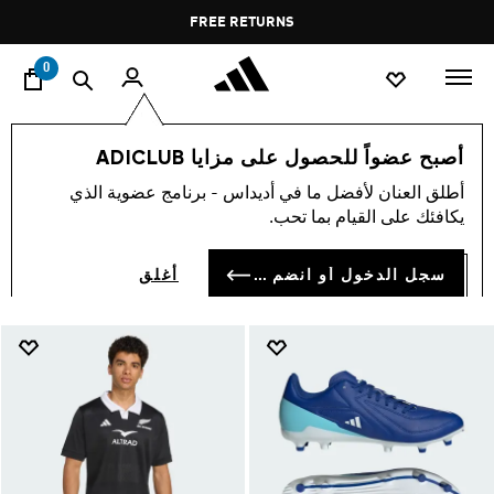
ا
Pause
FREE RETURNS
promotion
rotation
0
Rugby
الرياضات
رياضات أخرى
أصبح عضواً للحصول على مزايا ADICLUB
RUGBY
أطلق العنان لأفضل ما في أديداس - برنامج عضوية الذي
(5)
يكافئك على القيام بما تحب.
فلتر و صنف
صور كبيرة
سجل الدخول أو انضم الآن
أغلق