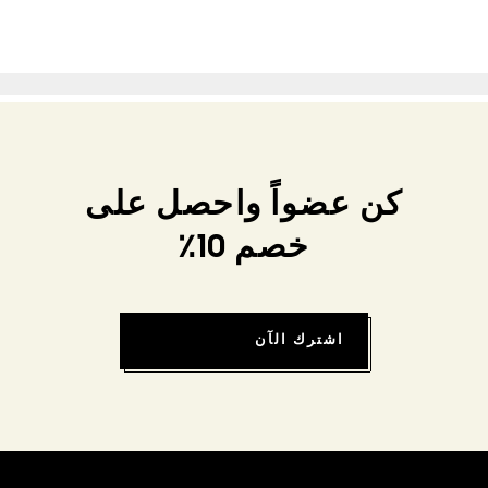
كن عضواً واحصل على
خصم 10٪
اشترك الآن