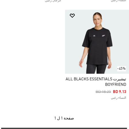
النساء رغبي
الرجال رغبي
-45%
تيشيرت ALL BLACKS ESSENTIALS
BOYFRIEND
Price Reduced Fr
To
BD 18.25
BD 9.13
النساء رغبي
صفحة
1 ل 1