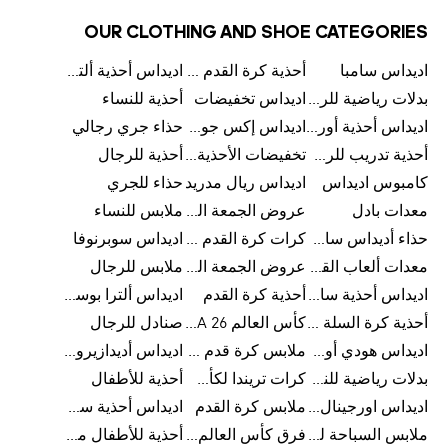
OUR CLOTHING AND SHOE CATEGORIES
اديداس سامبا
أحذية كرة القدم للرجال
اديداس أحذية ألترا بوست للرجال
بدلات رياضية للرجال
اديداس تخفيضات
أحذية للنساء
اديداس أحذية أورجينالز
اديداس إكس جود بيلينغهام
حذاء جري رجالي
أحذية تدريب للرجال
تخفيضات الأحذية للرجال
أحذية للرجال
كامبوس اديداس
اديداس ريال مدريد
حذاء للجري
معدات بادل
عروض الجمعة البيضاء للرجال
ملابس للنساء
حذاء أديداس سامبا للأطفال
كرات كرة القدم للرجال
اديداس سوبرنوفا
معدات ألعاب القوى
عروض الجمعة البيضاء للسيدات
ملابس للرجال
اديداس أحذية سامبا للنساء
أحذية كرة القدم
اديداس ألترا بوست
أحذية كرة السلة للرجال
كأس العالم FIFA 26™
صنادل للرجال
اديداس هودي أورجينال للنساء
ملابس كرة قدم للاطفال
اديداس أديدازيرو معدات الجري
بدلات رياضية للنساء
كرات تريندا لكأس العالم FIFA 26™
أحذية للأطفال
اديداس اورجينال ملابس
ملابس كرة القدم
اديداس أحذية سوبرنوفا للرجال
ملابس السباحة للرجال
فرق كأس العالم FIFA 26™
أحذية للأطفال من 8 إلى 16 سنة