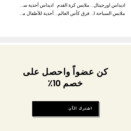
اديداس اورجينال ملابس
ملابس كرة القدم
اديداس أحذية سوبرنوفا للرجال
ملابس السباحة للرجال
فرق كأس العالم FIFA 26™
أحذية للأطفال من 8 إلى 16 سنة
كن عضواً واحصل على
خصم 10٪
اشترك الآن