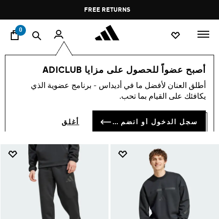
ا
Pause
FREE RETURNS
promotion
rotation
0
Myshelter
اسلوب حياة
تشكيلات
أصبح عضواً للحصول على مزايا ADICLUB
MYSHELTER
أطلق العنان لأفضل ما في أديداس - برنامج عضوية الذي
(5)
يكافئك على القيام بما تحب.
فلتر و صنف
صور كبيرة
سجل الدخول أو انضم الآن
أغلق