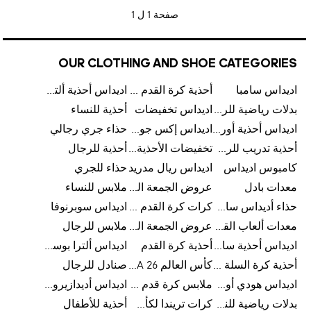
صفحة
1 ل 1
OUR CLOTHING AND SHOE CATEGORIES
اديداس سامبا
أحذية كرة القدم للرجال
اديداس أحذية ألترا بوست للرجال
بدلات رياضية للرجال
اديداس تخفيضات
أحذية للنساء
اديداس أحذية أورجينالز
اديداس إكس جود بيلينغهام
حذاء جري رجالي
أحذية تدريب للرجال
تخفيضات الأحذية للرجال
أحذية للرجال
كامبوس اديداس
اديداس ريال مدريد
حذاء للجري
معدات بادل
عروض الجمعة البيضاء للرجال
ملابس للنساء
حذاء أديداس سامبا للأطفال
كرات كرة القدم للرجال
اديداس سوبرنوفا
معدات ألعاب القوى
عروض الجمعة البيضاء للسيدات
ملابس للرجال
اديداس أحذية سامبا للنساء
أحذية كرة القدم
اديداس ألترا بوست
أحذية كرة السلة للرجال
كأس العالم FIFA 26™
صنادل للرجال
اديداس هودي أورجينال للنساء
ملابس كرة قدم للاطفال
اديداس أديدازيرو معدات الجري
بدلات رياضية للنساء
كرات تريندا لكأس العالم FIFA 26™
أحذية للأطفال